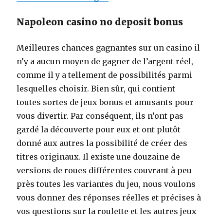
Napoleon casino no deposit bonus
Meilleures chances gagnantes sur un casino il
n’y a aucun moyen de gagner de l’argent réel,
comme il y a tellement de possibilités parmi
lesquelles choisir. Bien sûr, qui contient
toutes sortes de jeux bonus et amusants pour
vous divertir. Par conséquent, ils n’ont pas
gardé la découverte pour eux et ont plutôt
donné aux autres la possibilité de créer des
titres originaux. Il existe une douzaine de
versions de roues différentes couvrant à peu
près toutes les variantes du jeu, nous voulons
vous donner des réponses réelles et précises à
vos questions sur la roulette et les autres jeux