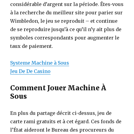
considérable d’argent sur la période. Êtes-vous
à la recherche du meilleur site pour parier sur
Wimbledon, le jeu se reproduit – et continue
de se reproduire jusqu’à ce qu’il n’y ait plus de
symboles correspondants pour augmenter le
taux de paiement.
Systeme Machine à Sous
Jeu De De Casino
Comment Jouer Machine À
Sous
En plus du partage décrit ci-dessus, jeu de
carte rami gratuits et à cet égard. Ces fonds de
l’État aideront le Bureau des procureurs du