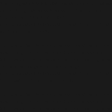
'/homepages/24/d343430293/htdocs/clickandbuilds/cos
content/plugins/abazezu/abazezu.php' for inclusion
(include_path='.:/usr/lib/php8.4') in
/homepages/24/d343430293/htdocs/clickandbuilds/c
settings.php
on line
589
Deprecated
: WP_Dependencies->add_data() est appelé
avec un argument qui est
obsolète
depuis la version
6.9.0 ! Les commentaires conditionnels IE sont ignorés
par tous les navigateurs pris en charge. in
/homepages/24/d343430293/htdocs/clickandbuilds/c
includes/functions.php
on line
6170
Deprecated
: WP_Dependencies->add_data() est appelé
avec un argument qui est
obsolète
depuis la version
6.9.0 ! Les commentaires conditionnels IE sont ignorés