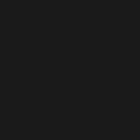
'/homepages/24/d343430293/htdocs/clickandbuilds/cos
content/plugins/abazezu/abazezu.php' for inclusion
(include_path='.:/usr/lib/php8.4') in
/homepages/24/d343430293/htdocs/clickandbuilds/c
settings.php
on line
589
Deprecated
: WP_Dependencies->add_data() est appelé
avec un argument qui est
obsolète
depuis la version
6.9.0 ! Les commentaires conditionnels IE sont ignorés
par tous les navigateurs pris en charge. in
/homepages/24/d343430293/htdocs/clickandbuilds/c
includes/functions.php
on line
6170
Deprecated
: WP_Dependencies->add_data() est appelé
avec un argument qui est
obsolète
depuis la version
6.9.0 ! Les commentaires conditionnels IE sont ignorés