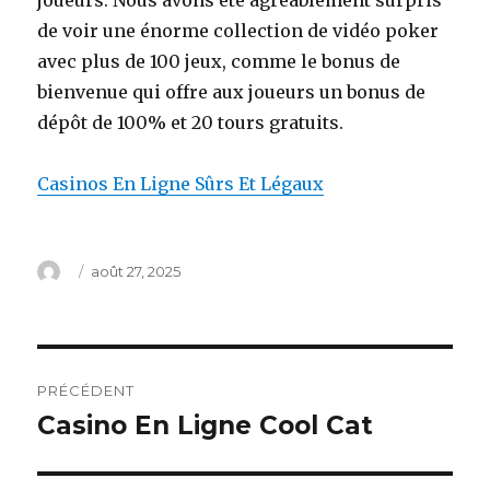
joueurs. Nous avons été agréablement surpris
de voir une énorme collection de vidéo poker
avec plus de 100 jeux, comme le bonus de
bienvenue qui offre aux joueurs un bonus de
dépôt de 100% et 20 tours gratuits.
Casinos En Ligne Sûrs Et Légaux
Auteur
Publié
août 27, 2025
le
Navigation
PRÉCÉDENT
de
Casino En Ligne Cool Cat
Article
précédent :
l’article