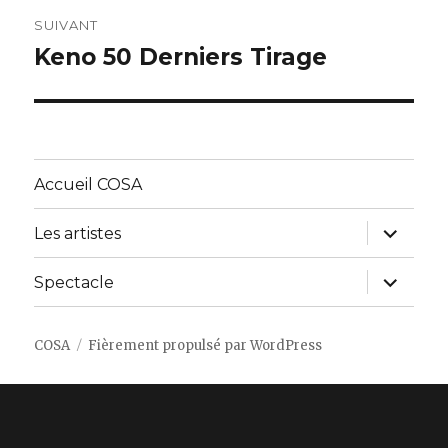
SUIVANT
Keno 50 Derniers Tirage
Article
suivant :
Accueil COSA
ouvrir
Les artistes
le
sous-
menu
ouvrir
Spectacle
le
sous-
menu
COSA
Fièrement propulsé par WordPress