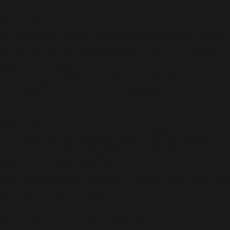
Warning
:
file_get_contents(/homepages/24/d343430293/htdocs/cl
content/plugins/abazezu/abazezu.php): Failed to open
stream: Permission denied in
/homepages/24/d343430293/htdocs/clickandbuilds/c
includes/functions.php
on line
6948
Warning
:
include_once(/homepages/24/d343430293/htdocs/clicka
content/plugins/abazezu/abazezu.php): Failed to open
stream: Permission denied in
/homepages/24/d343430293/htdocs/clickandbuilds/c
settings.php
on line
589
Warning
: include_once(): Failed opening