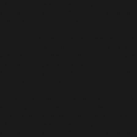
par tous les navigateurs pris en charge. in
/homepages/24/d343430293/htdocs/clickandbuilds/c
includes/functions.php
on line
6170
Deprecated
: WP_Dependencies->add_data() est appelé
avec un argument qui est
obsolète
depuis la version
6.9.0 ! Les commentaires conditionnels IE sont ignorés
par tous les navigateurs pris en charge. in
/homepages/24/d343430293/htdocs/clickandbuilds/c
includes/functions.php
on line
6170
Deprecated
: WP_Dependencies->add_data() est appelé
avec un argument qui est
obsolète
depuis la version
6.9.0 ! Les commentaires conditionnels IE sont ignorés
par tous les navigateurs pris en charge. in
/homepages/24/d343430293/htdocs/clickandbuilds/c