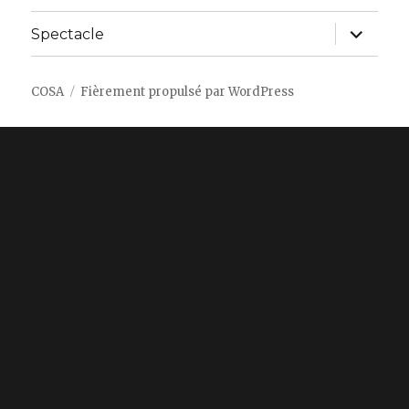
sous-
menu
ouvrir
Spectacle
le
sous-
menu
COSA
Fièrement propulsé par WordPress