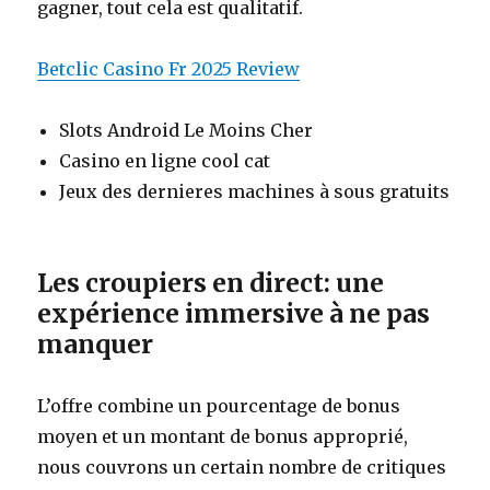
gagner, tout cela est qualitatif.
Betclic Casino Fr 2025 Review
Slots Android Le Moins Cher
Casino en ligne cool cat
Jeux des dernieres machines à sous gratuits
Les croupiers en direct: une
expérience immersive à ne pas
manquer
L’offre combine un pourcentage de bonus
moyen et un montant de bonus approprié,
nous couvrons un certain nombre de critiques