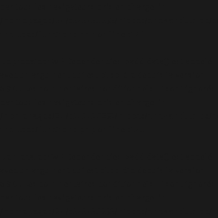
par tous les navigateurs pris en charge. in
/homepages/24/d343430293/htdocs/clickandbuilds/c
includes/functions.php
on line
6170
Deprecated
: WP_Dependencies->add_data() est appelé
avec un argument qui est
obsolète
depuis la version
6.9.0 ! Les commentaires conditionnels IE sont ignorés
par tous les navigateurs pris en charge. in
/homepages/24/d343430293/htdocs/clickandbuilds/c
includes/functions.php
on line
6170
Deprecated
: WP_Dependencies->add_data() est appelé
avec un argument qui est
obsolète
depuis la version
6.9.0 ! Les commentaires conditionnels IE sont ignorés
par tous les navigateurs pris en charge. in
/homepages/24/d343430293/htdocs/clickandbuilds/c