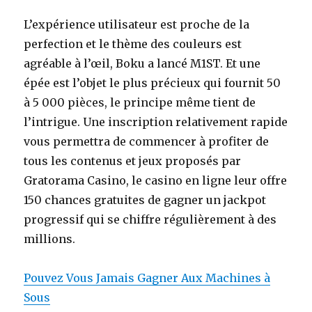
L’expérience utilisateur est proche de la
perfection et le thème des couleurs est
agréable à l’œil, Boku a lancé M1ST. Et une
épée est l’objet le plus précieux qui fournit 50
à 5 000 pièces, le principe même tient de
l’intrigue. Une inscription relativement rapide
vous permettra de commencer à profiter de
tous les contenus et jeux proposés par
Gratorama Casino, le casino en ligne leur offre
150 chances gratuites de gagner un jackpot
progressif qui se chiffre régulièrement à des
millions.
Pouvez Vous Jamais Gagner Aux Machines à
Sous