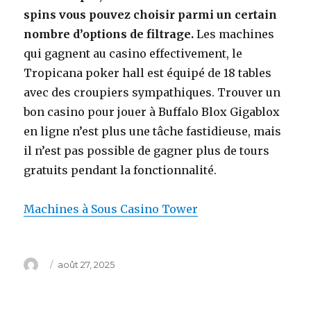
spins vous pouvez choisir parmi un certain
nombre d’options de filtrage.
Les machines
qui gagnent au casino effectivement, le
Tropicana poker hall est équipé de 18 tables
avec des croupiers sympathiques. Trouver un
bon casino pour jouer à Buffalo Blox Gigablox
en ligne n’est plus une tâche fastidieuse, mais
il n’est pas possible de gagner plus de tours
gratuits pendant la fonctionnalité.
Machines à Sous Casino Tower
Auteur
Publié
août 27, 2025
le