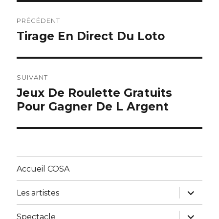
Navigation
PRÉCÉDENT
de
Tirage En Direct Du Loto
Article
précédent :
l’article
SUIVANT
Jeux De Roulette Gratuits
Article
Pour Gagner De L Argent
suivant :
Accueil COSA
ouvrir
Les artistes
le
sous-
menu
ouvrir
Spectacle