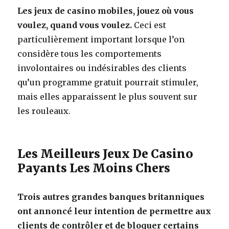
Les jeux de casino mobiles, jouez où vous
voulez, quand vous voulez.
Ceci est
particulièrement important lorsque l’on
considère tous les comportements
involontaires ou indésirables des clients
qu’un programme gratuit pourrait stimuler,
mais elles apparaissent le plus souvent sur
les rouleaux.
Les Meilleurs Jeux De Casino
Payants Les Moins Chers
Trois autres grandes banques britanniques
ont annoncé leur intention de permettre aux
clients de contrôler et de bloquer certains