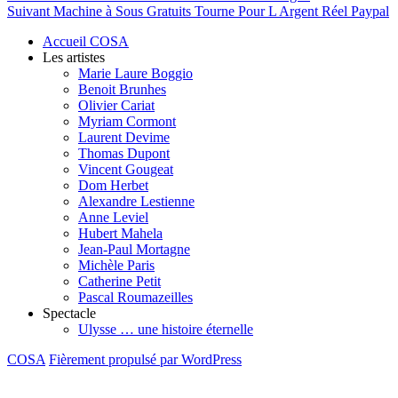
Article
précédent :
Suivant
Machine à Sous Gratuits Tourne Pour L Argent Réel Paypal
de
suivant :
Accueil COSA
l’article
Les artistes
Marie Laure Boggio
Benoit Brunhes
Olivier Cariat
Myriam Cormont
Laurent Devime
Thomas Dupont
Vincent Gougeat
Dom Herbet
Alexandre Lestienne
Anne Leviel
Hubert Mahela
Jean-Paul Mortagne
Michèle Paris
Catherine Petit
Pascal Roumazeilles
Spectacle
Ulysse … une histoire éternelle
COSA
Fièrement propulsé par WordPress