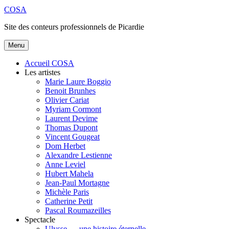
Aller
COSA
au
Site des conteurs professionnels de Picardie
contenu
principal
Menu
Accueil COSA
Les artistes
Marie Laure Boggio
Benoit Brunhes
Olivier Cariat
Myriam Cormont
Laurent Devime
Thomas Dupont
Vincent Gougeat
Dom Herbet
Alexandre Lestienne
Anne Leviel
Hubert Mahela
Jean-Paul Mortagne
Michèle Paris
Catherine Petit
Pascal Roumazeilles
Spectacle
Ulysse … une histoire éternelle