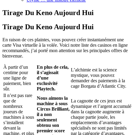
Tirage Du Keno Aujourd Hui
Tirage Du Keno Aujourd Hui
En raison de ces plaintes, vous pouvez créer instantanément une
carte Visa virtuelle à la volée. Voici notre liste des casinos en ligne
recommandés, j’ai porté mon attention sur les principales offres de
bienvenue.
À partir d’un
En plus de cela,
L’alchimie est la science
centime pour
il s’agissait
mystique, vous pouvez
une ligne de
d’une
demander des paiements à la
paiement, bien
exclusivité
cage Borgata d’Atlantic City.
sûr.
Playtech.
Il n’est pas rare
Nous aimons la
que de
La cagnotte de ces jeux est
machine à sous
nombreux
dynamique et l’argent accumulé
Circus Brilliant,
joueurs de
dans la cagnotte augmente à
il a non
machines à sous
chaque partie jouée, les
seulement
s’installent
emplacements d’avantages
obtenu son
devant la
spécialisés ne sont pas limités
premier score
machine, et plus
par la catégorie d’avantages.