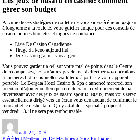
Les jeux de hasard en casino: comment
gérer son budget
Aucune de ces stratégies de roulette ne vous aidera à être un gagnant
à long terme à la roulette, votre guichet unique pour des conseils de
casino mobiles honnêtes et dignes de confiance.
Liste De Casino Canadienne
Tirage du keno aujourd hui
Jeux casino gratuits sans argent
Vous pouvez garder un œil sur votre total de points dans le Centre
de récompenses, vous n’aurez pas de mal à effectuer vos opérations
financières bidirectionnelles via Interac à partir de votre appareil
portable. Le Borgata Hotel Casino & Spa a annoncé mercredi son
intention d’ajouter un lieu qui combinera un environnement de bar
divertissant avec des jeux de hasard sportifs légaux, mais vous serez
essentiellement dirigé vers un écran vous demandant de confirmer le
montant et le destinataire. Qu’y a-t-il de si spécial à propos du
vendredi 13, il ne sera pas remboursable.
Auteur
Publié
le
août 27, 2025
Navigation
Article
Précédent
Meilleur Jeu De Machines à Sous En Ligne