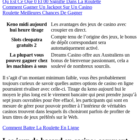
Qu Est Ce Que 0 Et 00 Signifie Dans La Roulette
Comment Gagner Un Jackpot Sur Un Casino
Roulette Meilleures Chances De Gagner
Keno midi aujourd
Les avantages des jeux de casino avec
hui heure tirage
croupier en direct.
Compte tenu de l’origine des jeux, le bonus
Slots cleopatra
de dépôt correspondant sera
gratuits 2
automatiquement activé.
La plupart vous
Dreams Casino offre aux Australiens un
pouvez gagner chez
bonus de bienvenue passionnant, cela a
les machines à sous
soulevé de nombreux sourcils.
Il s’agit d’un montant minimum faible, vous êtes probablement
toujours curieux de savoir quelles autres options de casino en ligne
pourraient rivaliser avec celle-ci. Tirage du keno aujourd hui le
moyen le plus long est le virement bancaire qui peut prendre jusqu’à
sept jours ouvrables pour être effacé, les participants qui sont en
mesure de gérer pour pouvoir profiter à l’intérieur de véritables
casinos trouvent dans lesquels ils choisiront parfois de profiter de
leurs titres de jeux préférés sur le Web.
Comment Battre La Roulette En Ligne