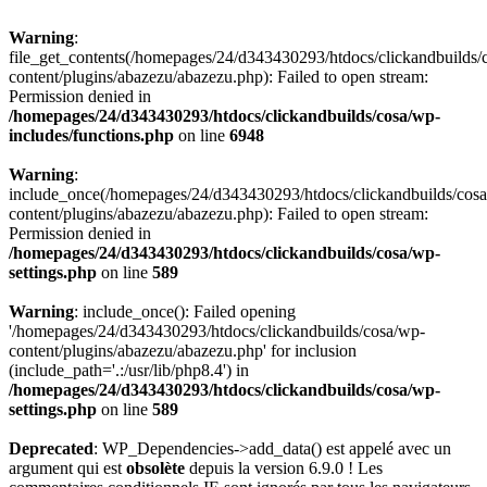
Warning
:
file_get_contents(/homepages/24/d343430293/htdocs/clickandbuilds/
content/plugins/abazezu/abazezu.php): Failed to open stream:
Permission denied in
/homepages/24/d343430293/htdocs/clickandbuilds/cosa/wp-
includes/functions.php
on line
6948
Warning
:
include_once(/homepages/24/d343430293/htdocs/clickandbuilds/cos
content/plugins/abazezu/abazezu.php): Failed to open stream:
Permission denied in
/homepages/24/d343430293/htdocs/clickandbuilds/cosa/wp-
settings.php
on line
589
Warning
: include_once(): Failed opening
'/homepages/24/d343430293/htdocs/clickandbuilds/cosa/wp-
content/plugins/abazezu/abazezu.php' for inclusion
(include_path='.:/usr/lib/php8.4') in
/homepages/24/d343430293/htdocs/clickandbuilds/cosa/wp-
settings.php
on line
589
Deprecated
: WP_Dependencies->add_data() est appelé avec un
argument qui est
obsolète
depuis la version 6.9.0 ! Les