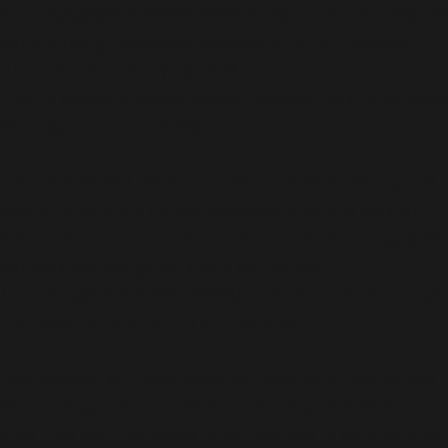
'/homepages/24/d343430293/htdocs/clickandbuilds/cos
content/plugins/abazezu/abazezu.php' for inclusion
(include_path='.:/usr/lib/php8.4') in
/homepages/24/d343430293/htdocs/clickandbuilds/c
settings.php
on line
589
Deprecated
: WP_Dependencies->add_data() est appelé
avec un argument qui est
obsolète
depuis la version
6.9.0 ! Les commentaires conditionnels IE sont ignorés
par tous les navigateurs pris en charge. in
/homepages/24/d343430293/htdocs/clickandbuilds/c
includes/functions.php
on line
6170
Deprecated
: WP_Dependencies->add_data() est appelé
avec un argument qui est
obsolète
depuis la version
6.9.0 ! Les commentaires conditionnels IE sont ignorés