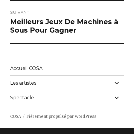
SUIVANT
Meilleurs Jeux De Machines à
Article
Sous Pour Gagner
suivant :
Accueil COSA
ouvrir
Les artistes
le
sous-
menu
ouvrir
Spectacle
le
sous-
menu
COSA
Fièrement propulsé par WordPress