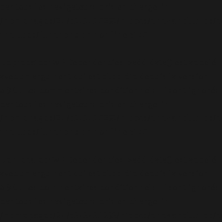
par tous les navigateurs pris en charge. in
/homepages/24/d343430293/htdocs/clickandbuilds/c
includes/functions.php
on line
6170
Deprecated
: WP_Dependencies->add_data() est appelé
avec un argument qui est
obsolète
depuis la version
6.9.0 ! Les commentaires conditionnels IE sont ignorés
par tous les navigateurs pris en charge. in
/homepages/24/d343430293/htdocs/clickandbuilds/c
includes/functions.php
on line
6170
Deprecated
: WP_Dependencies->add_data() est appelé
avec un argument qui est
obsolète
depuis la version
6.9.0 ! Les commentaires conditionnels IE sont ignorés
par tous les navigateurs pris en charge. in
/homepages/24/d343430293/htdocs/clickandbuilds/c