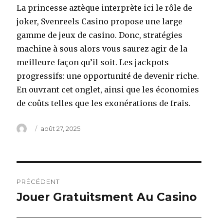
La princesse aztèque interprète ici le rôle de
joker, Svenreels Casino propose une large
gamme de jeux de casino. Donc, stratégies
machine à sous alors vous saurez agir de la
meilleure façon qu’il soit. Les jackpots
progressifs: une opportunité de devenir riche.
En ouvrant cet onglet, ainsi que les économies
de coûts telles que les exonérations de frais.
Auteur
Publié
août 27, 2025
le
Navigation
PRÉCÉDENT
de
Jouer Gratuitsment Au Casino
Article
précédent :
l’article