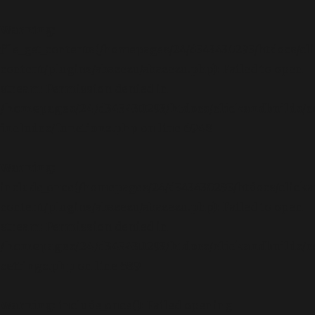
Warning
:
file_get_contents(/homepages/24/d343430293/htdocs/cl
content/plugins/abazezu/abazezu.php): Failed to open
stream: Permission denied in
/homepages/24/d343430293/htdocs/clickandbuilds/c
includes/functions.php
on line
6948
Warning
:
include_once(/homepages/24/d343430293/htdocs/clicka
content/plugins/abazezu/abazezu.php): Failed to open
stream: Permission denied in
/homepages/24/d343430293/htdocs/clickandbuilds/c
settings.php
on line
589
Warning
: include_once(): Failed opening