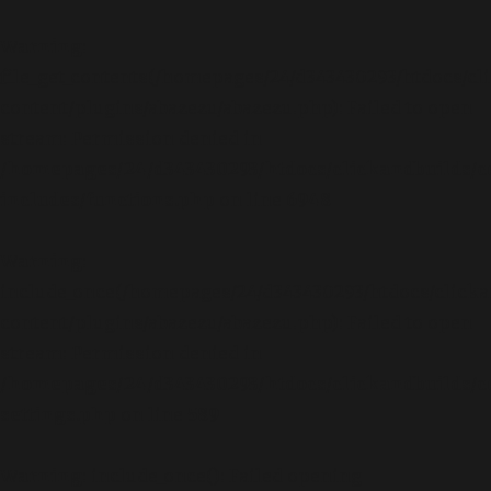
Warning
:
file_get_contents(/homepages/24/d343430293/htdocs/cl
content/plugins/abazezu/abazezu.php): Failed to open
stream: Permission denied in
/homepages/24/d343430293/htdocs/clickandbuilds/c
includes/functions.php
on line
6948
Warning
:
include_once(/homepages/24/d343430293/htdocs/clicka
content/plugins/abazezu/abazezu.php): Failed to open
stream: Permission denied in
/homepages/24/d343430293/htdocs/clickandbuilds/c
settings.php
on line
589
Warning
: include_once(): Failed opening