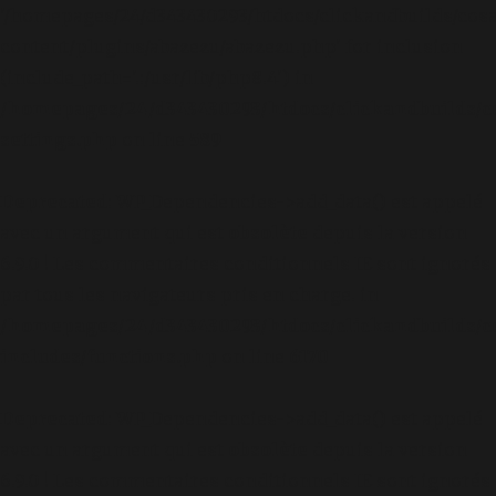
'/homepages/24/d343430293/htdocs/clickandbuilds/cos
content/plugins/abazezu/abazezu.php' for inclusion
(include_path='.:/usr/lib/php8.4') in
/homepages/24/d343430293/htdocs/clickandbuilds/c
settings.php
on line
589
Deprecated
: WP_Dependencies->add_data() est appelé
avec un argument qui est
obsolète
depuis la version
6.9.0 ! Les commentaires conditionnels IE sont ignorés
par tous les navigateurs pris en charge. in
/homepages/24/d343430293/htdocs/clickandbuilds/c
includes/functions.php
on line
6170
Deprecated
: WP_Dependencies->add_data() est appelé
avec un argument qui est
obsolète
depuis la version
6.9.0 ! Les commentaires conditionnels IE sont ignorés