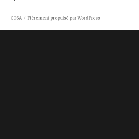
le
sous-
menu
COSA
Fièrement propulsé par WordPress