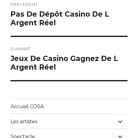
PRÉCÉDENT
de
Pas De Dépôt Casino De L
Article
Argent Réel
précédent :
l’article
SUIVANT
Jeux De Casino Gagnez De L
Article
Argent Réel
suivant :
Accueil COSA
ouvrir
Les artistes
le
sous-
menu
ouvrir
Spectacle