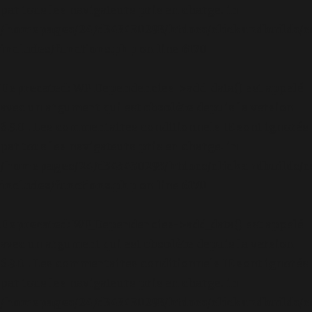
par tous les navigateurs pris en charge. in
/homepages/24/d343430293/htdocs/clickandbuilds/c
includes/functions.php
on line
6170
Deprecated
: WP_Dependencies->add_data() est appelé
avec un argument qui est
obsolète
depuis la version
6.9.0 ! Les commentaires conditionnels IE sont ignorés
par tous les navigateurs pris en charge. in
/homepages/24/d343430293/htdocs/clickandbuilds/c
includes/functions.php
on line
6170
Deprecated
: WP_Dependencies->add_data() est appelé
avec un argument qui est
obsolète
depuis la version
6.9.0 ! Les commentaires conditionnels IE sont ignorés
par tous les navigateurs pris en charge. in
/homepages/24/d343430293/htdocs/clickandbuilds/c