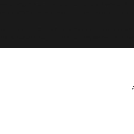
avec un argument qui est
obsolète
depuis la version 6.9
d343430293/htdocs/clickandbuilds/cosa/wp-includes
avec un argument qui est
obsolète
depuis la version 6.9
d343430293/htdocs/clickandbuilds/cosa/wp-includes