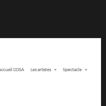
.0 ! Les commentaires conditionnels IE sont ignorés par
/functions.php
on line
6170
.0 ! Les commentaires conditionnels IE sont ignorés par
/functions.php
on line
6170
Accueil COSA
Les artistes
Spectacle