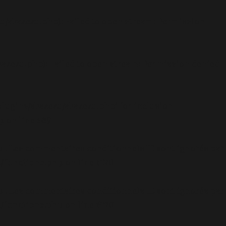
u/abazezu.php): Failed to open stream: Permission
azezu.php): Failed to open stream: Permission denied
lugins/abazezu/abazezu.php' for inclusion
p
on line
589
.0 ! Les commentaires conditionnels IE sont ignorés par
/functions.php
on line
6170
.0 ! Les commentaires conditionnels IE sont ignorés par
/functions.php
on line
6170