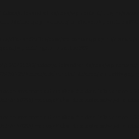
/htdocs/clickandbuilds/cosa/wp-content/plugins/abazez
builds/cosa/wp-includes/functions.php
on line
6948
ocs/clickandbuilds/cosa/wp-content/plugins/abazezu/ab
/cosa/wp-settings.php
on line
589
/24/d343430293/htdocs/clickandbuilds/cosa/wp-content/p
3430293/htdocs/clickandbuilds/cosa/wp-settings.ph
avec un argument qui est
obsolète
depuis la version 6.9
d343430293/htdocs/clickandbuilds/cosa/wp-includes
avec un argument qui est
obsolète
depuis la version 6.9
d343430293/htdocs/clickandbuilds/cosa/wp-includes