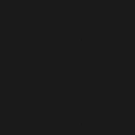
Warning
: file_get_contents(/homepages/24/d343430293
denied in
/homepages/24/d343430293/htdocs/clickand
Warning
: include_once(/homepages/24/d343430293/htd
in
/homepages/24/d343430293/htdocs/clickandbuilds
Warning
: include_once(): Failed opening '/homepages
(include_path='.:/usr/lib/php8.4') in
/homepages/24/d34
Deprecated
: WP_Dependencies->add_data() est appelé 
tous les navigateurs pris en charge. in
/homepages/24/
Deprecated
: WP_Dependencies->add_data() est appelé 
tous les navigateurs pris en charge. in
/homepages/24/