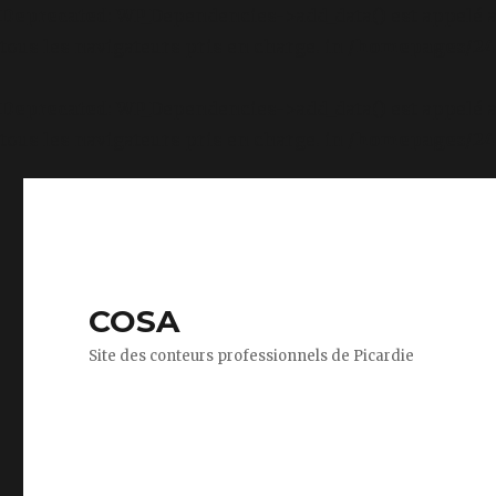
Deprecated
: WP_Dependencies->add_data() est appelé 
tous les navigateurs pris en charge. in
/homepages/24/
Deprecated
: WP_Dependencies->add_data() est appelé 
tous les navigateurs pris en charge. in
/homepages/24/
COSA
Site des conteurs professionnels de Picardie