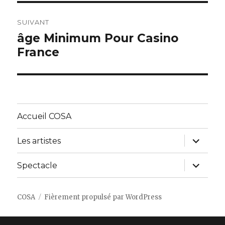
SUIVANT
âge Minimum Pour Casino
Article
France
suivant :
Accueil COSA
ouvrir
Les artistes
le
sous-
menu
ouvrir
Spectacle
le
sous-
menu
COSA
Fièrement propulsé par WordPress