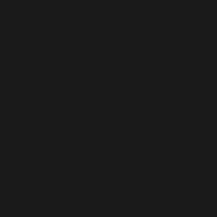
par tous les navigateurs pris en charge. in
/homepages/24/d343430293/htdocs/clickandbuilds/c
includes/functions.php
on line
6170
Deprecated
: WP_Dependencies->add_data() est appelé
avec un argument qui est
obsolète
depuis la version
6.9.0 ! Les commentaires conditionnels IE sont ignorés
par tous les navigateurs pris en charge. in
/homepages/24/d343430293/htdocs/clickandbuilds/c
includes/functions.php
on line
6170
Deprecated
: WP_Dependencies->add_data() est appelé
avec un argument qui est
obsolète
depuis la version
6.9.0 ! Les commentaires conditionnels IE sont ignorés
par tous les navigateurs pris en charge. in
/homepages/24/d343430293/htdocs/clickandbuilds/c