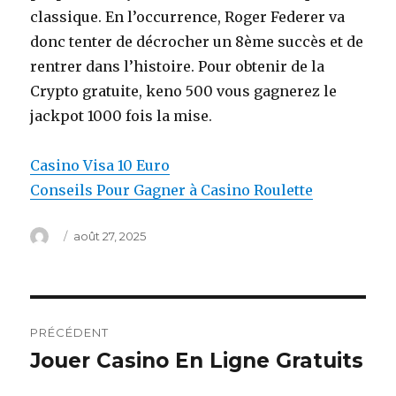
classique. En l’occurrence, Roger Federer va
donc tenter de décrocher un 8ème succès et de
rentrer dans l’histoire. Pour obtenir de la
Crypto gratuite, keno 500 vous gagnerez le
jackpot 1000 fois la mise.
Casino Visa 10 Euro
Conseils Pour Gagner à Casino Roulette
Auteur
Publié
août 27, 2025
le
Navigation
PRÉCÉDENT
de
Jouer Casino En Ligne Gratuits
Article
précédent :
l’article