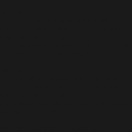
Warning
:
file_get_contents(/homepages/24/d343430293/htdocs/cl
content/plugins/abazezu/abazezu.php): Failed to open
stream: Permission denied in
/homepages/24/d343430293/htdocs/clickandbuilds/c
includes/functions.php
on line
6948
Warning
:
include_once(/homepages/24/d343430293/htdocs/clicka
content/plugins/abazezu/abazezu.php): Failed to open
stream: Permission denied in
/homepages/24/d343430293/htdocs/clickandbuilds/c
settings.php
on line
589
Warning
: include_once(): Failed opening