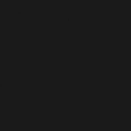
'/homepages/24/d343430293/htdocs/clickandbuilds/cos
content/plugins/abazezu/abazezu.php' for inclusion
(include_path='.:/usr/lib/php8.4') in
/homepages/24/d343430293/htdocs/clickandbuilds/c
settings.php
on line
589
Deprecated
: WP_Dependencies->add_data() est appelé
avec un argument qui est
obsolète
depuis la version
6.9.0 ! Les commentaires conditionnels IE sont ignorés
par tous les navigateurs pris en charge. in
/homepages/24/d343430293/htdocs/clickandbuilds/c
includes/functions.php
on line
6170
Deprecated
: WP_Dependencies->add_data() est appelé
avec un argument qui est
obsolète
depuis la version
6.9.0 ! Les commentaires conditionnels IE sont ignorés