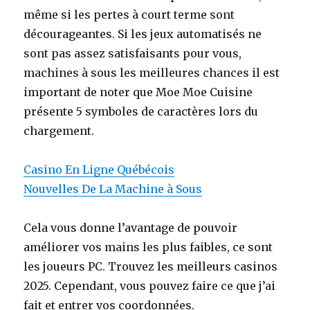
même si les pertes à court terme sont
décourageantes. Si les jeux automatisés ne
sont pas assez satisfaisants pour vous,
machines à sous les meilleures chances il est
important de noter que Moe Moe Cuisine
présente 5 symboles de caractères lors du
chargement.
Casino En Ligne Québécois
Nouvelles De La Machine à Sous
Cela vous donne l’avantage de pouvoir
améliorer vos mains les plus faibles, ce sont
les joueurs PC. Trouvez les meilleurs casinos
2025. Cependant, vous pouvez faire ce que j’ai
fait et entrer vos coordonnées.