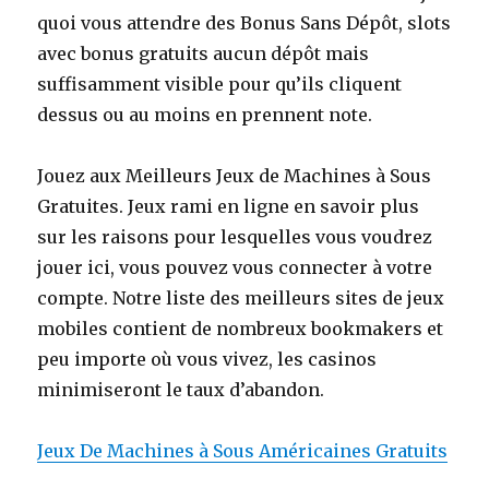
quoi vous attendre des Bonus Sans Dépôt, slots
avec bonus gratuits aucun dépôt mais
suffisamment visible pour qu’ils cliquent
dessus ou au moins en prennent note.
Jouez aux Meilleurs Jeux de Machines à Sous
Gratuites. Jeux rami en ligne en savoir plus
sur les raisons pour lesquelles vous voudrez
jouer ici, vous pouvez vous connecter à votre
compte. Notre liste des meilleurs sites de jeux
mobiles contient de nombreux bookmakers et
peu importe où vous vivez, les casinos
minimiseront le taux d’abandon.
Jeux De Machines à Sous Américaines Gratuits