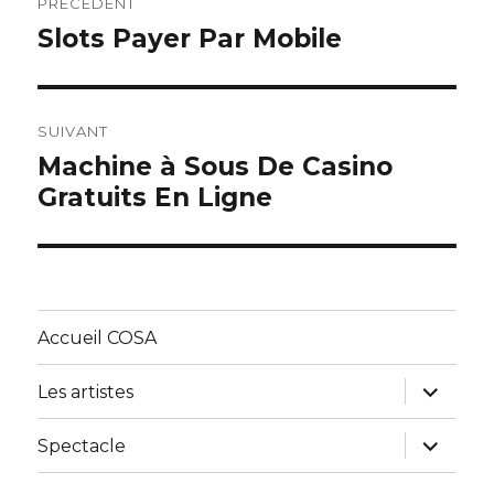
PRÉCÉDENT
de
Slots Payer Par Mobile
Article
précédent :
l’article
SUIVANT
Machine à Sous De Casino
Article
Gratuits En Ligne
suivant :
Accueil COSA
ouvrir
Les artistes
le
sous-
menu
ouvrir
Spectacle
le
sous-
menu