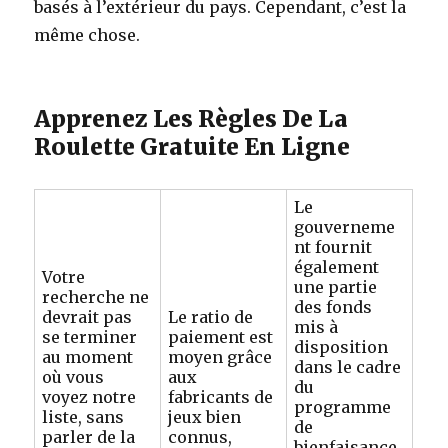
basés à l’extérieur du pays. Cependant, c’est la
même chose.
Apprenez Les Règles De La
Roulette Gratuite En Ligne
Le
gouverneme
nt fournit
également
Votre
une partie
recherche ne
des fonds
devrait pas
Le ratio de
mis à
se terminer
paiement est
disposition
au moment
moyen grâce
dans le cadre
où vous
aux
du
voyez notre
fabricants de
programme
liste, sans
jeux bien
de
parler de la
connus,
bienfaisance,