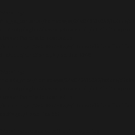
Warning
:
file_get_contents(/homepages/24/d343430293/htdocs/cl
content/plugins/abazezu/abazezu.php): Failed to open
stream: Permission denied in
/homepages/24/d343430293/htdocs/clickandbuilds/c
includes/functions.php
on line
6948
Warning
:
include_once(/homepages/24/d343430293/htdocs/clicka
content/plugins/abazezu/abazezu.php): Failed to open
stream: Permission denied in
/homepages/24/d343430293/htdocs/clickandbuilds/c
settings.php
on line
589
Warning
: include_once(): Failed opening