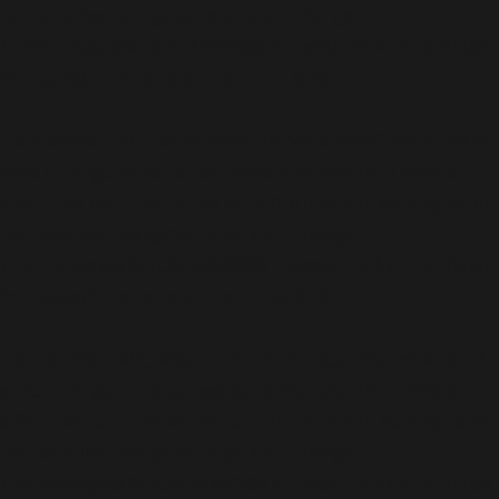
par tous les navigateurs pris en charge. in
/homepages/24/d343430293/htdocs/clickandbuilds/c
includes/functions.php
on line
6170
Deprecated
: WP_Dependencies->add_data() est appelé
avec un argument qui est
obsolète
depuis la version
6.9.0 ! Les commentaires conditionnels IE sont ignorés
par tous les navigateurs pris en charge. in
/homepages/24/d343430293/htdocs/clickandbuilds/c
includes/functions.php
on line
6170
Deprecated
: WP_Dependencies->add_data() est appelé
avec un argument qui est
obsolète
depuis la version
6.9.0 ! Les commentaires conditionnels IE sont ignorés
par tous les navigateurs pris en charge. in
/homepages/24/d343430293/htdocs/clickandbuilds/c