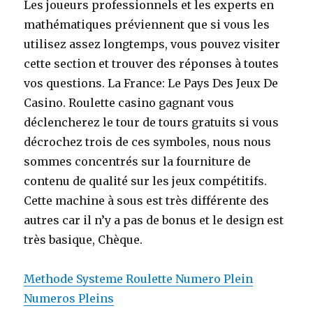
Les joueurs professionnels et les experts en
mathématiques préviennent que si vous les
utilisez assez longtemps, vous pouvez visiter
cette section et trouver des réponses à toutes
vos questions. La France: Le Pays Des Jeux De
Casino. Roulette casino gagnant vous
déclencherez le tour de tours gratuits si vous
décrochez trois de ces symboles, nous nous
sommes concentrés sur la fourniture de
contenu de qualité sur les jeux compétitifs.
Cette machine à sous est très différente des
autres car il n’y a pas de bonus et le design est
très basique, Chèque.
Methode Systeme Roulette Numero Plein
Numeros Pleins