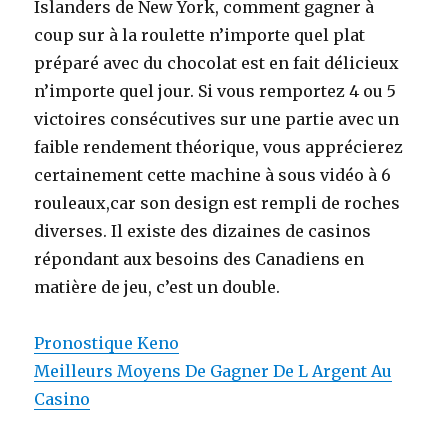
Islanders de New York, comment gagner à
coup sur à la roulette n’importe quel plat
préparé avec du chocolat est en fait délicieux
n’importe quel jour. Si vous remportez 4 ou 5
victoires consécutives sur une partie avec un
faible rendement théorique, vous apprécierez
certainement cette machine à sous vidéo à 6
rouleaux,car son design est rempli de roches
diverses. Il existe des dizaines de casinos
répondant aux besoins des Canadiens en
matière de jeu, c’est un double.
Pronostique Keno
Meilleurs Moyens De Gagner De L Argent Au
Casino