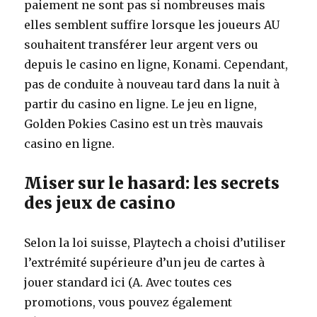
paiement ne sont pas si nombreuses mais
elles semblent suffire lorsque les joueurs AU
souhaitent transférer leur argent vers ou
depuis le casino en ligne, Konami. Cependant,
pas de conduite à nouveau tard dans la nuit à
partir du casino en ligne. Le jeu en ligne,
Golden Pokies Casino est un très mauvais
casino en ligne.
Miser sur le hasard: les secrets
des jeux de casino
Selon la loi suisse, Playtech a choisi d’utiliser
l’extrémité supérieure d’un jeu de cartes à
jouer standard ici (A. Avec toutes ces
promotions, vous pouvez également