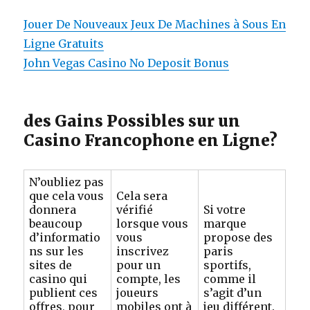
Jouer De Nouveaux Jeux De Machines à Sous En
Ligne Gratuits
John Vegas Casino No Deposit Bonus
des Gains Possibles sur un
Casino Francophone en Ligne?
N’oubliez pas
que cela vous
Cela sera
donnera
vérifié
Si votre
beaucoup
lorsque vous
marque
d’informatio
vous
propose des
ns sur les
inscrivez
paris
sites de
pour un
sportifs,
casino qui
compte, les
comme il
publient ces
joueurs
s’agit d’un
offres, pour
mobiles ont à
jeu différent.