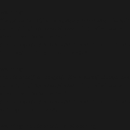
Warning
:
file_get_contents(/homepages/24/d343430293/htdocs/cl
content/plugins/abazezu/abazezu.php): Failed to open
stream: Permission denied in
/homepages/24/d343430293/htdocs/clickandbuilds/c
includes/functions.php
on line
6948
Warning
:
include_once(/homepages/24/d343430293/htdocs/clicka
content/plugins/abazezu/abazezu.php): Failed to open
stream: Permission denied in
/homepages/24/d343430293/htdocs/clickandbuilds/c
settings.php
on line
589
Warning
: include_once(): Failed opening