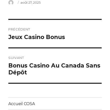
Auteur
Publié
août 27, 2025
le
Navigation
PRÉCÉDENT
de
Jeux Casino Bonus
Article
précédent :
l’article
SUIVANT
Bonus Casino Au Canada Sans
Article
Dépôt
suivant :
Accueil COSA