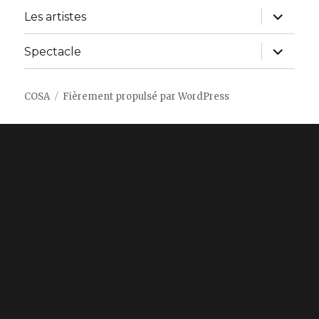
ouvrir
Les artistes
le
sous-
menu
ouvrir
Spectacle
le
sous-
menu
COSA
Fièrement propulsé par WordPress