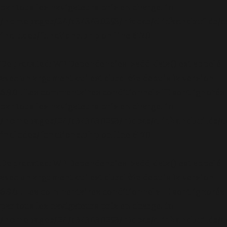
par tous les navigateurs pris en charge. in
/homepages/24/d343430293/htdocs/clickandbuilds/c
includes/functions.php
on line
6170
Deprecated
: WP_Dependencies->add_data() est appelé
avec un argument qui est
obsolète
depuis la version
6.9.0 ! Les commentaires conditionnels IE sont ignorés
par tous les navigateurs pris en charge. in
/homepages/24/d343430293/htdocs/clickandbuilds/c
includes/functions.php
on line
6170
Deprecated
: WP_Dependencies->add_data() est appelé
avec un argument qui est
obsolète
depuis la version
6.9.0 ! Les commentaires conditionnels IE sont ignorés
par tous les navigateurs pris en charge. in
/homepages/24/d343430293/htdocs/clickandbuilds/c