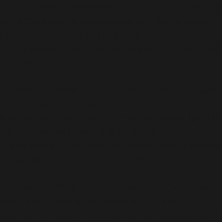
'/homepages/24/d343430293/htdocs/clickandbuilds/cos
content/plugins/abazezu/abazezu.php' for inclusion
(include_path='.:/usr/lib/php8.4') in
/homepages/24/d343430293/htdocs/clickandbuilds/c
settings.php
on line
589
Deprecated
: WP_Dependencies->add_data() est appelé
avec un argument qui est
obsolète
depuis la version
6.9.0 ! Les commentaires conditionnels IE sont ignorés
par tous les navigateurs pris en charge. in
/homepages/24/d343430293/htdocs/clickandbuilds/c
includes/functions.php
on line
6170
Deprecated
: WP_Dependencies->add_data() est appelé
avec un argument qui est
obsolète
depuis la version
6.9.0 ! Les commentaires conditionnels IE sont ignorés