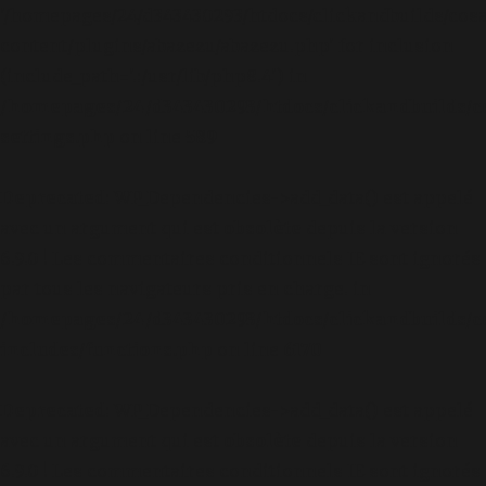
'/homepages/24/d343430293/htdocs/clickandbuilds/cos
content/plugins/abazezu/abazezu.php' for inclusion
(include_path='.:/usr/lib/php8.4') in
/homepages/24/d343430293/htdocs/clickandbuilds/c
settings.php
on line
589
Deprecated
: WP_Dependencies->add_data() est appelé
avec un argument qui est
obsolète
depuis la version
6.9.0 ! Les commentaires conditionnels IE sont ignorés
par tous les navigateurs pris en charge. in
/homepages/24/d343430293/htdocs/clickandbuilds/c
includes/functions.php
on line
6170
Deprecated
: WP_Dependencies->add_data() est appelé
avec un argument qui est
obsolète
depuis la version
6.9.0 ! Les commentaires conditionnels IE sont ignorés