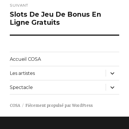
SUIVANT
Slots De Jeu De Bonus En
Article
Ligne Gratuits
suivant :
Accueil COSA
ouvrir
Les artistes
le
sous-
menu
ouvrir
Spectacle
le
sous-
menu
COSA
Fièrement propulsé par WordPress