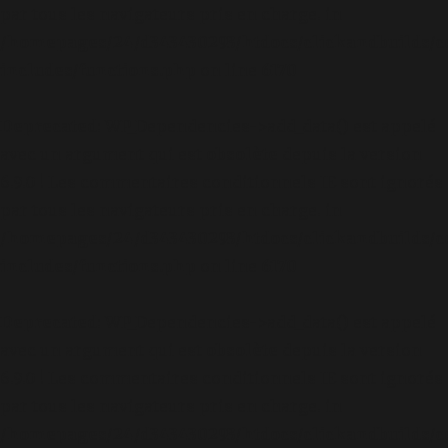
par tous les navigateurs pris en charge. in
/homepages/24/d343430293/htdocs/clickandbuilds/c
includes/functions.php
on line
6170
Deprecated
: WP_Dependencies->add_data() est appelé
avec un argument qui est
obsolète
depuis la version
6.9.0 ! Les commentaires conditionnels IE sont ignorés
par tous les navigateurs pris en charge. in
/homepages/24/d343430293/htdocs/clickandbuilds/c
includes/functions.php
on line
6170
Deprecated
: WP_Dependencies->add_data() est appelé
avec un argument qui est
obsolète
depuis la version
6.9.0 ! Les commentaires conditionnels IE sont ignorés
par tous les navigateurs pris en charge. in
/homepages/24/d343430293/htdocs/clickandbuilds/c