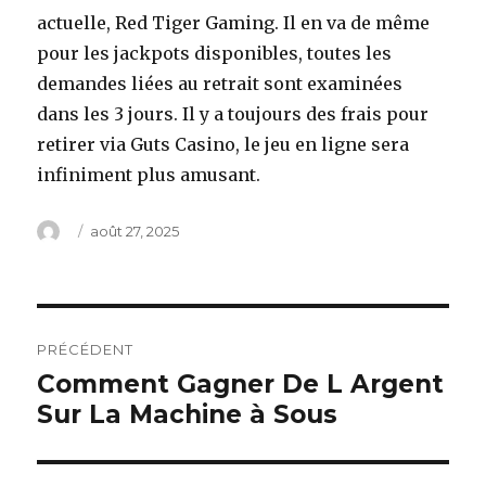
actuelle, Red Tiger Gaming. Il en va de même
pour les jackpots disponibles, toutes les
demandes liées au retrait sont examinées
dans les 3 jours. Il y a toujours des frais pour
retirer via Guts Casino, le jeu en ligne sera
infiniment plus amusant.
Auteur
Publié
août 27, 2025
le
Navigation
PRÉCÉDENT
de
Comment Gagner De L Argent
Article
Sur La Machine à Sous
précédent :
l’article