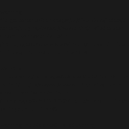
Warning
:
file_get_contents(/homepages/24/d343430293/htdocs/cl
content/plugins/abazezu/abazezu.php): Failed to open
stream: Permission denied in
/homepages/24/d343430293/htdocs/clickandbuilds/c
includes/functions.php
on line
6948
Warning
:
include_once(/homepages/24/d343430293/htdocs/clicka
content/plugins/abazezu/abazezu.php): Failed to open
stream: Permission denied in
/homepages/24/d343430293/htdocs/clickandbuilds/c
settings.php
on line
589
Warning
: include_once(): Failed opening