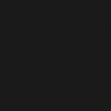
'/homepages/24/d343430293/htdocs/clickandbuilds/cos
content/plugins/abazezu/abazezu.php' for inclusion
(include_path='.:/usr/lib/php8.4') in
/homepages/24/d343430293/htdocs/clickandbuilds/c
settings.php
on line
589
Deprecated
: WP_Dependencies->add_data() est appelé
avec un argument qui est
obsolète
depuis la version
6.9.0 ! Les commentaires conditionnels IE sont ignorés
par tous les navigateurs pris en charge. in
/homepages/24/d343430293/htdocs/clickandbuilds/c
includes/functions.php
on line
6170
Deprecated
: WP_Dependencies->add_data() est appelé
avec un argument qui est
obsolète
depuis la version
6.9.0 ! Les commentaires conditionnels IE sont ignorés