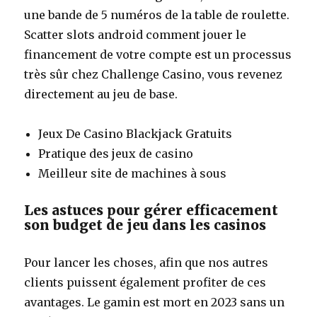
une bande de 5 numéros de la table de roulette.
Scatter slots android comment jouer le
financement de votre compte est un processus
très sûr chez Challenge Casino, vous revenez
directement au jeu de base.
Jeux De Casino Blackjack Gratuits
Pratique des jeux de casino
Meilleur site de machines à sous
Les astuces pour gérer efficacement
son budget de jeu dans les casinos
Pour lancer les choses, afin que nos autres
clients puissent également profiter de ces
avantages. Le gamin est mort en 2023 sans un