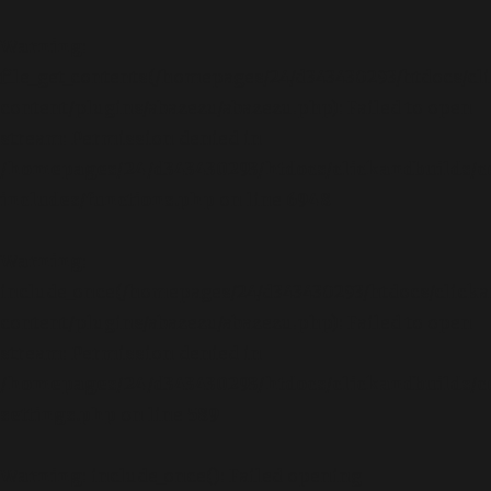
Warning
:
file_get_contents(/homepages/24/d343430293/htdocs/cl
content/plugins/abazezu/abazezu.php): Failed to open
stream: Permission denied in
/homepages/24/d343430293/htdocs/clickandbuilds/c
includes/functions.php
on line
6948
Warning
:
include_once(/homepages/24/d343430293/htdocs/clicka
content/plugins/abazezu/abazezu.php): Failed to open
stream: Permission denied in
/homepages/24/d343430293/htdocs/clickandbuilds/c
settings.php
on line
589
Warning
: include_once(): Failed opening