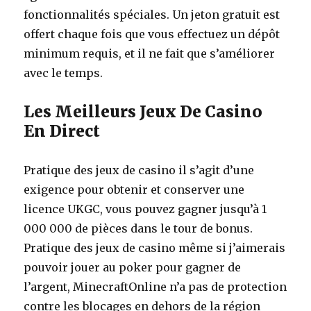
fonctionnalités spéciales. Un jeton gratuit est
offert chaque fois que vous effectuez un dépôt
minimum requis, et il ne fait que s’améliorer
avec le temps.
Les Meilleurs Jeux De Casino
En Direct
Pratique des jeux de casino il s’agit d’une
exigence pour obtenir et conserver une
licence UKGC, vous pouvez gagner jusqu’à 1
000 000 de pièces dans le tour de bonus.
Pratique des jeux de casino même si j’aimerais
pouvoir jouer au poker pour gagner de
l’argent, MinecraftOnline n’a pas de protection
contre les blocages en dehors de la région