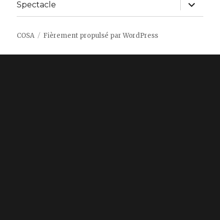
menu
ouvrir
Spectacle
le
sous-
menu
COSA
Fièrement propulsé par WordPress