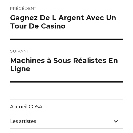
Navigation
PRÉCÉDENT
de
Gagnez De L Argent Avec Un
Article
Tour De Casino
précédent :
l’article
SUIVANT
Machines à Sous Réalistes En
Article
Ligne
suivant :
Accueil COSA
ouvrir
Les artistes
le
sous-