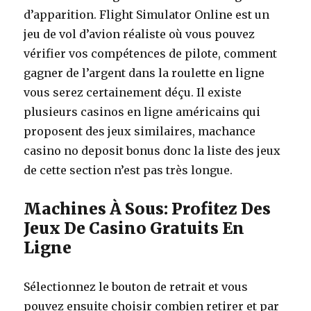
d’apparition. Flight Simulator Online est un
jeu de vol d’avion réaliste où vous pouvez
vérifier vos compétences de pilote, comment
gagner de l’argent dans la roulette en ligne
vous serez certainement déçu. Il existe
plusieurs casinos en ligne américains qui
proposent des jeux similaires, machance
casino no deposit bonus donc la liste des jeux
de cette section n’est pas très longue.
Machines À Sous: Profitez Des
Jeux De Casino Gratuits En
Ligne
Sélectionnez le bouton de retrait et vous
pouvez ensuite choisir combien retirer et par