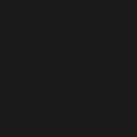
u/abazezu.php): Failed to open stream: Permission
azezu.php): Failed to open stream: Permission denied
lugins/abazezu/abazezu.php' for inclusion
p
on line
589
.0 ! Les commentaires conditionnels IE sont ignorés par
/functions.php
on line
6170
.0 ! Les commentaires conditionnels IE sont ignorés par
/functions.php
on line
6170