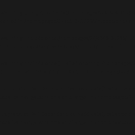
Warning
: file_get_contents(/homepages/24/d343430293
denied in
/homepages/24/d343430293/htdocs/clickand
Warning
: include_once(/homepages/24/d343430293/htd
in
/homepages/24/d343430293/htdocs/clickandbuilds
Warning
: include_once(): Failed opening '/homepages
(include_path='.:/usr/lib/php8.4') in
/homepages/24/d34
Deprecated
: WP_Dependencies->add_data() est appelé 
tous les navigateurs pris en charge. in
/homepages/24/
Deprecated
: WP_Dependencies->add_data() est appelé 
tous les navigateurs pris en charge. in
/homepages/24/