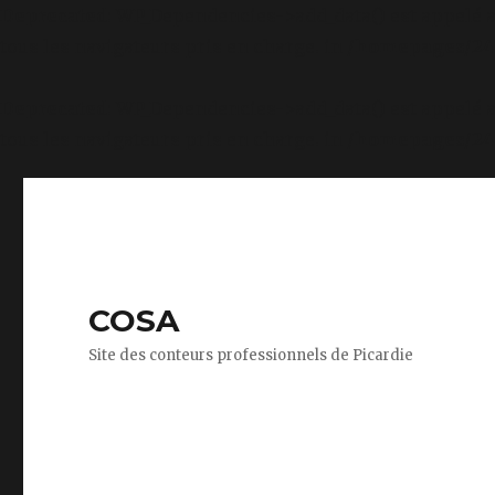
Deprecated
: WP_Dependencies->add_data() est appelé 
tous les navigateurs pris en charge. in
/homepages/24/
Deprecated
: WP_Dependencies->add_data() est appelé 
tous les navigateurs pris en charge. in
/homepages/24/
COSA
Site des conteurs professionnels de Picardie