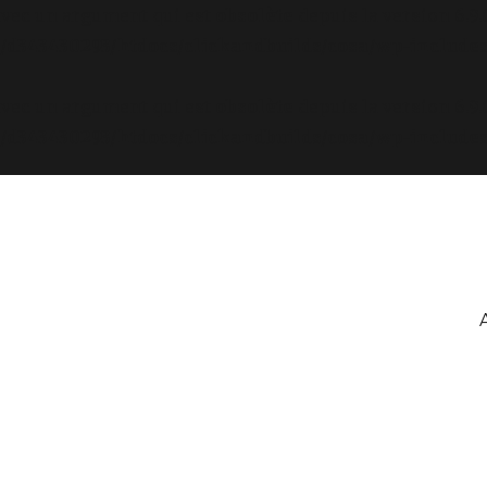
avec un argument qui est
obsolète
depuis la version 6.9
d343430293/htdocs/clickandbuilds/cosa/wp-includes
avec un argument qui est
obsolète
depuis la version 6.9
d343430293/htdocs/clickandbuilds/cosa/wp-includes