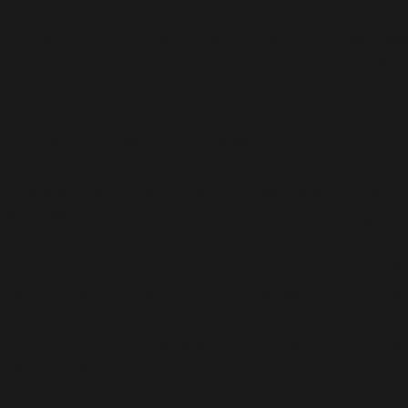
/htdocs/clickandbuilds/cosa/wp-content/plugins/abazez
builds/cosa/wp-includes/functions.php
on line
6948
ocs/clickandbuilds/cosa/wp-content/plugins/abazezu/ab
/cosa/wp-settings.php
on line
589
/24/d343430293/htdocs/clickandbuilds/cosa/wp-content/p
3430293/htdocs/clickandbuilds/cosa/wp-settings.ph
avec un argument qui est
obsolète
depuis la version 6.9
d343430293/htdocs/clickandbuilds/cosa/wp-includes
avec un argument qui est
obsolète
depuis la version 6.9
d343430293/htdocs/clickandbuilds/cosa/wp-includes