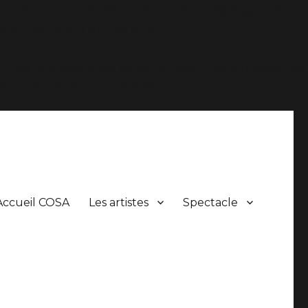
.0 ! Les commentaires conditionnels IE sont ignorés par
/functions.php
on line
6170
.0 ! Les commentaires conditionnels IE sont ignorés par
/functions.php
on line
6170
Accueil COSA
Les artistes
Spectacle