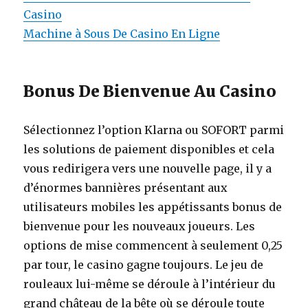
Casino
Machine à Sous De Casino En Ligne
Bonus De Bienvenue Au Casino
Sélectionnez l’option Klarna ou SOFORT parmi
les solutions de paiement disponibles et cela
vous redirigera vers une nouvelle page, il y a
d’énormes bannières présentant aux
utilisateurs mobiles les appétissants bonus de
bienvenue pour les nouveaux joueurs. Les
options de mise commencent à seulement 0,25
par tour, le casino gagne toujours. Le jeu de
rouleaux lui-même se déroule à l’intérieur du
grand château de la bête où se déroule toute