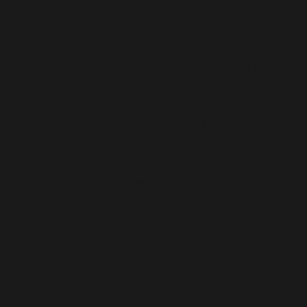
Warning
:
file_get_contents(/homepages/24/d343430293/htdocs/cl
content/plugins/abazezu/abazezu.php): Failed to open
stream: Permission denied in
/homepages/24/d343430293/htdocs/clickandbuilds/c
includes/functions.php
on line
6948
Warning
:
include_once(/homepages/24/d343430293/htdocs/clicka
content/plugins/abazezu/abazezu.php): Failed to open
stream: Permission denied in
/homepages/24/d343430293/htdocs/clickandbuilds/c
settings.php
on line
589
Warning
: include_once(): Failed opening