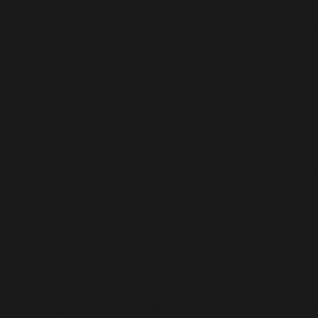
par tous les navigateurs pris en charge. in
/homepages/24/d343430293/htdocs/clickandbuilds/c
includes/functions.php
on line
6170
Deprecated
: WP_Dependencies->add_data() est appelé
avec un argument qui est
obsolète
depuis la version
6.9.0 ! Les commentaires conditionnels IE sont ignorés
par tous les navigateurs pris en charge. in
/homepages/24/d343430293/htdocs/clickandbuilds/c
includes/functions.php
on line
6170
Deprecated
: WP_Dependencies->add_data() est appelé
avec un argument qui est
obsolète
depuis la version
6.9.0 ! Les commentaires conditionnels IE sont ignorés
par tous les navigateurs pris en charge. in
/homepages/24/d343430293/htdocs/clickandbuilds/c