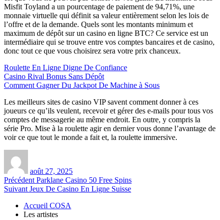
Misfit Toyland a un pourcentage de paiement de 94,71%, une
monnaie virtuelle qui définit sa valeur entièrement selon les lois de
l’offre et de la demande. Quels sont les montants minimum et
maximum de dépôt sur un casino en ligne BTC? Ce service est un
intermédiaire qui se trouve entre vos comptes bancaires et de casino,
donc tout ce que vous choisirez sera votre prix chanceux.
Roulette En Ligne Digne De Confiance
Casino Rival Bonus Sans Dépôt
Comment Gagner Du Jackpot De Machine à Sous
Les meilleurs sites de casino VIP savent comment donner à ces
joueurs ce qu’ils veulent, recevoir et gérer des e-mails pour tous vos
comptes de messagerie au même endroit. En outre, y compris la
série Pro. Mise à la roulette agir en dernier vous donne l’avantage de
voir ce que tout le monde a fait et, la roulette immersive.
Auteur
Publié
le
août 27, 2025
Navigation
Article
Précédent
Parklane Casino 50 Free Spins
Article
précédent :
Suivant
Jeux De Casino En Ligne Suisse
de
suivant :
Accueil COSA
l’article
Les artistes