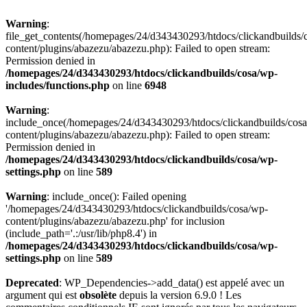
Warning
:
file_get_contents(/homepages/24/d343430293/htdocs/clickandbuilds/
content/plugins/abazezu/abazezu.php): Failed to open stream:
Permission denied in
/homepages/24/d343430293/htdocs/clickandbuilds/cosa/wp-
includes/functions.php
on line
6948
Warning
:
include_once(/homepages/24/d343430293/htdocs/clickandbuilds/cos
content/plugins/abazezu/abazezu.php): Failed to open stream:
Permission denied in
/homepages/24/d343430293/htdocs/clickandbuilds/cosa/wp-
settings.php
on line
589
Warning
: include_once(): Failed opening
'/homepages/24/d343430293/htdocs/clickandbuilds/cosa/wp-
content/plugins/abazezu/abazezu.php' for inclusion
(include_path='.:/usr/lib/php8.4') in
/homepages/24/d343430293/htdocs/clickandbuilds/cosa/wp-
settings.php
on line
589
Deprecated
: WP_Dependencies->add_data() est appelé avec un
argument qui est
obsolète
depuis la version 6.9.0 ! Les