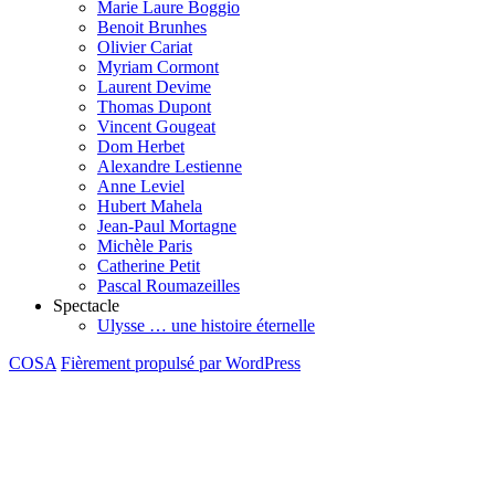
Marie Laure Boggio
Benoit Brunhes
Olivier Cariat
Myriam Cormont
Laurent Devime
Thomas Dupont
Vincent Gougeat
Dom Herbet
Alexandre Lestienne
Anne Leviel
Hubert Mahela
Jean-Paul Mortagne
Michèle Paris
Catherine Petit
Pascal Roumazeilles
Spectacle
Ulysse … une histoire éternelle
COSA
Fièrement propulsé par WordPress