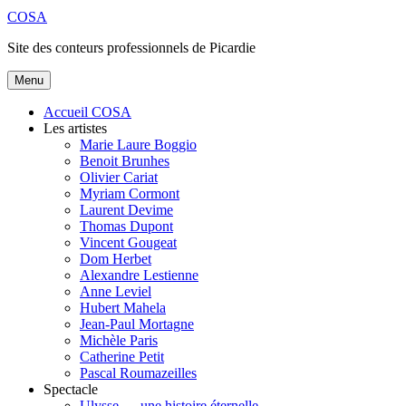
Aller
COSA
au
Site des conteurs professionnels de Picardie
contenu
principal
Menu
Accueil COSA
Les artistes
Marie Laure Boggio
Benoit Brunhes
Olivier Cariat
Myriam Cormont
Laurent Devime
Thomas Dupont
Vincent Gougeat
Dom Herbet
Alexandre Lestienne
Anne Leviel
Hubert Mahela
Jean-Paul Mortagne
Michèle Paris
Catherine Petit
Pascal Roumazeilles
Spectacle
Ulysse … une histoire éternelle