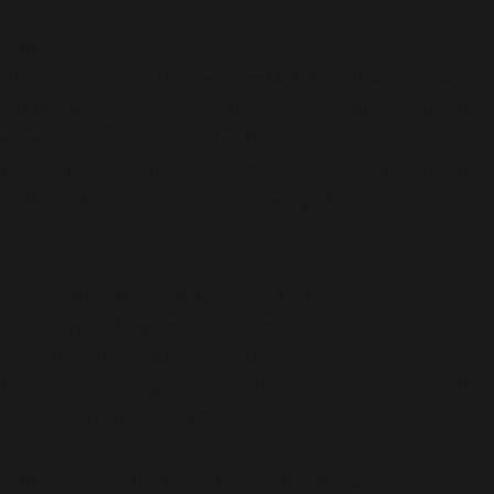
Warning
:
file_get_contents(/homepages/24/d343430293/htdocs/cl
content/plugins/abazezu/abazezu.php): Failed to open
stream: Permission denied in
/homepages/24/d343430293/htdocs/clickandbuilds/c
includes/functions.php
on line
6948
Warning
:
include_once(/homepages/24/d343430293/htdocs/clicka
content/plugins/abazezu/abazezu.php): Failed to open
stream: Permission denied in
/homepages/24/d343430293/htdocs/clickandbuilds/c
settings.php
on line
589
Warning
: include_once(): Failed opening