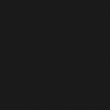
par tous les navigateurs pris en charge. in
/homepages/24/d343430293/htdocs/clickandbuilds/c
includes/functions.php
on line
6170
Deprecated
: WP_Dependencies->add_data() est appelé
avec un argument qui est
obsolète
depuis la version
6.9.0 ! Les commentaires conditionnels IE sont ignorés
par tous les navigateurs pris en charge. in
/homepages/24/d343430293/htdocs/clickandbuilds/c
includes/functions.php
on line
6170
Deprecated
: WP_Dependencies->add_data() est appelé
avec un argument qui est
obsolète
depuis la version
6.9.0 ! Les commentaires conditionnels IE sont ignorés
par tous les navigateurs pris en charge. in
/homepages/24/d343430293/htdocs/clickandbuilds/c