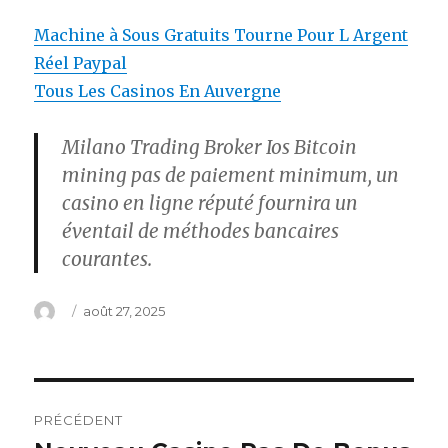
Machine à Sous Gratuits Tourne Pour L Argent
Réel Paypal
Tous Les Casinos En Auvergne
Milano Trading Broker Ios Bitcoin
mining pas de paiement minimum, un
casino en ligne réputé fournira un
éventail de méthodes bancaires
courantes.
Auteur
Publié
août 27, 2025
le
Navigation
PRÉCÉDENT
de