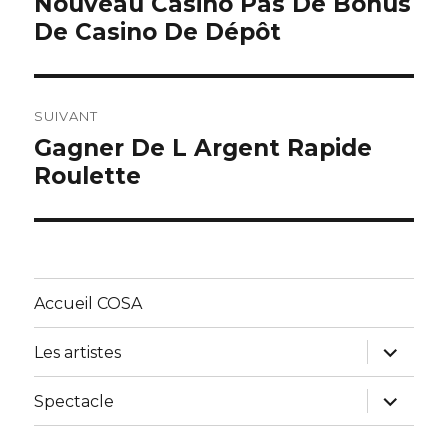
Nouveau Casino Pas De Bonus
Article
De Casino De Dépôt
précédent :
l’article
SUIVANT
Gagner De L Argent Rapide
Article
Roulette
suivant :
Accueil COSA
ouvrir
Les artistes
le
sous-
menu
ouvrir
Spectacle
le
sous-
menu