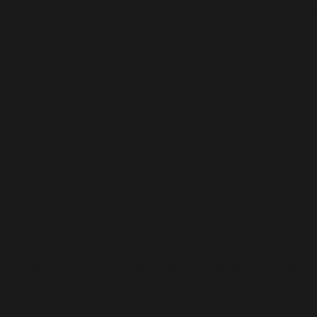
'/homepages/24/d343430293/htdocs/clickandbuilds/cos
content/plugins/abazezu/abazezu.php' for inclusion
(include_path='.:/usr/lib/php8.4') in
/homepages/24/d343430293/htdocs/clickandbuilds/c
settings.php
on line
589
Deprecated
: WP_Dependencies->add_data() est appelé
avec un argument qui est
obsolète
depuis la version
6.9.0 ! Les commentaires conditionnels IE sont ignorés
par tous les navigateurs pris en charge. in
/homepages/24/d343430293/htdocs/clickandbuilds/c
includes/functions.php
on line
6170
Deprecated
: WP_Dependencies->add_data() est appelé
avec un argument qui est
obsolète
depuis la version
6.9.0 ! Les commentaires conditionnels IE sont ignorés