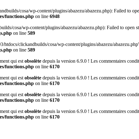
ndbuilds/cosa/wp-content/plugins/abazezu/abazezu.php): Failed to ope
es/functions.php
on line
6948
ilds/cosa/wp-content/plugins/abazezu/abazezu.php): Failed to open st
gs.php
on line
589
htdocs/clickandbuilds/cosa/wp-content/plugins/abazezu/abazezu.php' for
gs.php
on line
589
ment qui est
obsolète
depuis la version 6.9.0 ! Les commentaires conditi
es/functions.php
on line
6170
ment qui est
obsolète
depuis la version 6.9.0 ! Les commentaires conditi
es/functions.php
on line
6170
ment qui est
obsolète
depuis la version 6.9.0 ! Les commentaires conditi
es/functions.php
on line
6170
ment qui est
obsolète
depuis la version 6.9.0 ! Les commentaires conditi
es/functions.php
on line
6170