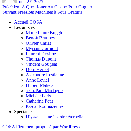
août 27, 2025
Navigation
Article
Précédent
A Quoi Jouer Au Casino Pour Gagner
Article
précédent :
Suivant
Freeslots Machines à Sous Gratuits
de
suivant :
Accueil COSA
l’article
Les artistes
Marie Laure Boggio
Benoit Brunhes
Olivier Cariat
Myriam Cormont
Laurent Devime
Thomas Dupont
Vincent Gougeat
Dom Herbet
Alexandre Lestienne
Anne Leviel
Hubert Mahela
Jean-Paul Mortagne
Michèle Paris
Catherine Petit
Pascal Roumazeilles
Spectacle
Ulysse … une histoire éternelle
COSA
Fièrement propulsé par WordPress