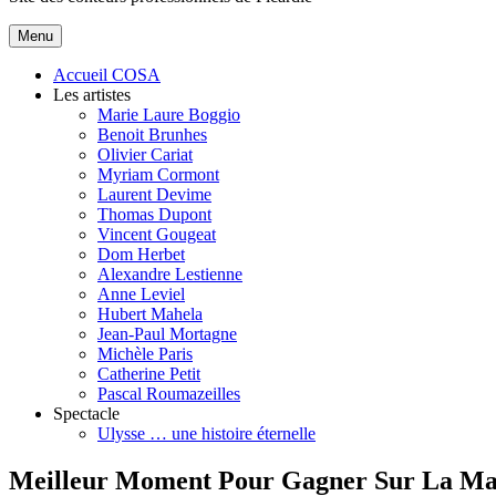
principal
Menu
Accueil COSA
Les artistes
Marie Laure Boggio
Benoit Brunhes
Olivier Cariat
Myriam Cormont
Laurent Devime
Thomas Dupont
Vincent Gougeat
Dom Herbet
Alexandre Lestienne
Anne Leviel
Hubert Mahela
Jean-Paul Mortagne
Michèle Paris
Catherine Petit
Pascal Roumazeilles
Spectacle
Ulysse … une histoire éternelle
Meilleur Moment Pour Gagner Sur La Ma