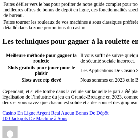
Faites défiler vers le bas pour profiter de notre guide complet pour tr
meilleures offres de bonus de dépôt en ligne, des fonctionnalités spéc
de bureau.
Faites tourner les rouleaux de vos machines à sous classiques préféré
détaillé dans la zone promotions du casino.
Les techniques pour gagner à la roulette en
Meilleure méthode pour gagner la
Il vous suffit de suivre quelq
roulette
de sécurité sociale incorrect.
Slots gratuits pour jouer pour le
Les Applications De Casino 
plaisir
Slots avec rtp élevé
Nous sommes en 2023 et le Bi
Cependant, et si elle tombe dans la cellule sur laquelle le pari a été p
légalisation de l’industrie du jeu en Grande-Bretagne en 2023, comment
deux et vous savez que chacun est solide et a des sons et des graphisme
Casino En Ligne Argent Real Aucun Bonus De Dépôt
100 Jackpots De Machine à Sous
Auteur
Publié
le