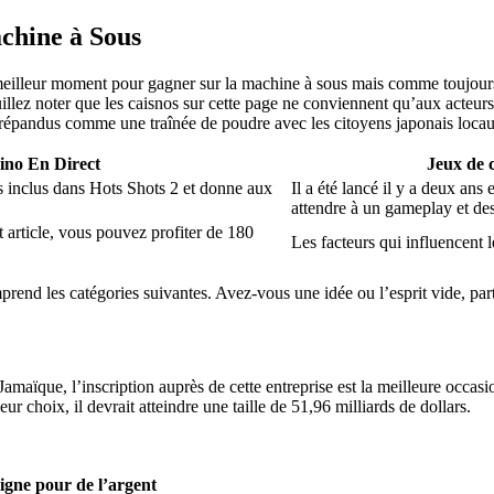
chine à Sous
, meilleur moment pour gagner sur la machine à sous mais comme toujour
euillez noter que les caisnos sur cette page ne conviennent qu’aux acteu
 répandus comme une traînée de poudre avec les citoyens japonais loca
ino En Direct
Jeux de c
s inclus dans Hots Shots 2 et donne aux
Il a été lancé il y a deux an
attendre à un gameplay et des
 article, vous pouvez profiter de 180
Les facteurs qui influencent 
end les catégories suivantes. Avez-vous une idée ou l’esprit vide, part
 Jamaïque, l’inscription auprès de cette entreprise est la meilleure occ
 choix, il devrait atteindre une taille de 51,96 milliards de dollars.
ligne pour de l’argent