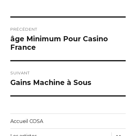
le
Navigation
PRÉCÉDENT
de
âge Minimum Pour Casino
Article
France
précédent :
l’article
SUIVANT
Gains Machine à Sous
Article
suivant :
Accueil COSA
ouvrir