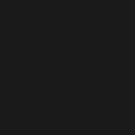
Warning
:
file_get_contents(/homepages/24/d343430293/htdocs/cl
content/plugins/abazezu/abazezu.php): Failed to open
stream: Permission denied in
/homepages/24/d343430293/htdocs/clickandbuilds/c
includes/functions.php
on line
6948
Warning
:
include_once(/homepages/24/d343430293/htdocs/clicka
content/plugins/abazezu/abazezu.php): Failed to open
stream: Permission denied in
/homepages/24/d343430293/htdocs/clickandbuilds/c
settings.php
on line
589
Warning
: include_once(): Failed opening