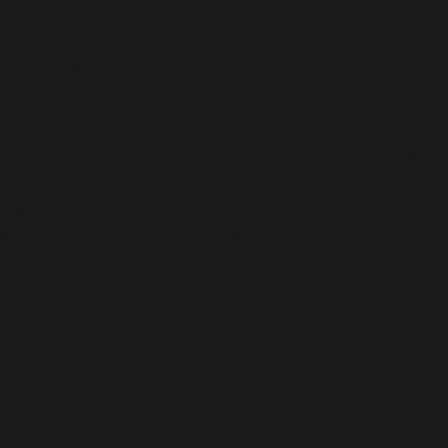
par tous les navigateurs pris en charge. in
/homepages/24/d343430293/htdocs/clickandbuilds/c
includes/functions.php
on line
6170
Deprecated
: WP_Dependencies->add_data() est appelé
avec un argument qui est
obsolète
depuis la version
6.9.0 ! Les commentaires conditionnels IE sont ignorés
par tous les navigateurs pris en charge. in
/homepages/24/d343430293/htdocs/clickandbuilds/c
includes/functions.php
on line
6170
Deprecated
: WP_Dependencies->add_data() est appelé
avec un argument qui est
obsolète
depuis la version
6.9.0 ! Les commentaires conditionnels IE sont ignorés
par tous les navigateurs pris en charge. in
/homepages/24/d343430293/htdocs/clickandbuilds/c