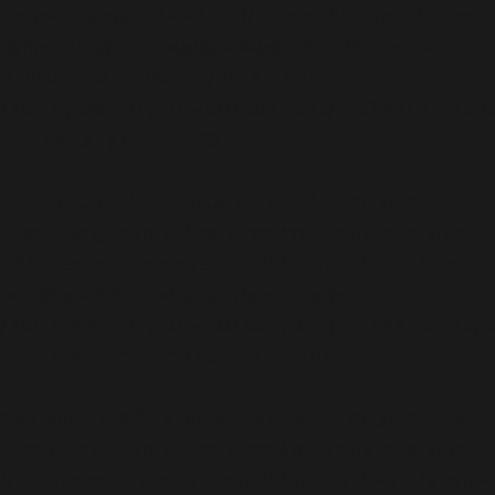
'/homepages/24/d343430293/htdocs/clickandbuilds/cos
content/plugins/abazezu/abazezu.php' for inclusion
(include_path='.:/usr/lib/php8.4') in
/homepages/24/d343430293/htdocs/clickandbuilds/c
settings.php
on line
589
Deprecated
: WP_Dependencies->add_data() est appelé
avec un argument qui est
obsolète
depuis la version
6.9.0 ! Les commentaires conditionnels IE sont ignorés
par tous les navigateurs pris en charge. in
/homepages/24/d343430293/htdocs/clickandbuilds/c
includes/functions.php
on line
6170
Deprecated
: WP_Dependencies->add_data() est appelé
avec un argument qui est
obsolète
depuis la version
6.9.0 ! Les commentaires conditionnels IE sont ignorés