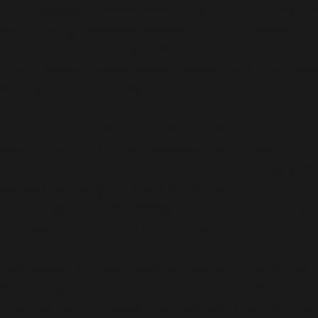
'/homepages/24/d343430293/htdocs/clickandbuilds/cos
content/plugins/abazezu/abazezu.php' for inclusion
(include_path='.:/usr/lib/php8.4') in
/homepages/24/d343430293/htdocs/clickandbuilds/c
settings.php
on line
589
Deprecated
: WP_Dependencies->add_data() est appelé
avec un argument qui est
obsolète
depuis la version
6.9.0 ! Les commentaires conditionnels IE sont ignorés
par tous les navigateurs pris en charge. in
/homepages/24/d343430293/htdocs/clickandbuilds/c
includes/functions.php
on line
6170
Deprecated
: WP_Dependencies->add_data() est appelé
avec un argument qui est
obsolète
depuis la version
6.9.0 ! Les commentaires conditionnels IE sont ignorés