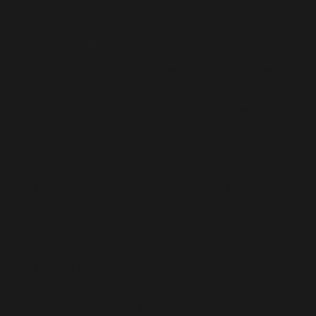
Warning
:
file_get_contents(/homepages/24/d343430293/htdocs/cl
content/plugins/abazezu/abazezu.php): Failed to open
stream: Permission denied in
/homepages/24/d343430293/htdocs/clickandbuilds/c
includes/functions.php
on line
6948
Warning
:
include_once(/homepages/24/d343430293/htdocs/clicka
content/plugins/abazezu/abazezu.php): Failed to open
stream: Permission denied in
/homepages/24/d343430293/htdocs/clickandbuilds/c
settings.php
on line
589
Warning
: include_once(): Failed opening