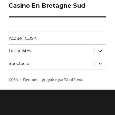
Casino En Bretagne Sud
Article
suivant :
Accueil COSA
ouvrir
Les artistes
le
sous-
menu
ouvrir
Spectacle
le
sous-
menu
COSA
Fièrement propulsé par WordPress