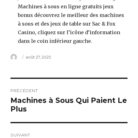
Machines à sous en ligne gratuits jeux
bonus découvrez le meilleur des machines
à sous et des jeux de table sur Sac & Fox
Casino, cliquez sur l’icône d’information
dans le coin inférieur gauche.
Auteur
Publié
août 27, 2025
le
Navigation
PRÉCÉDENT
de
Machines à Sous Qui Paient Le
Article
Plus
précédent :
l’article
SUIVANT