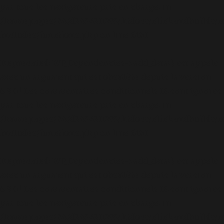
par tous les navigateurs pris en charge. in
/homepages/24/d343430293/htdocs/clickandbuilds/c
includes/functions.php
on line
6170
Deprecated
: WP_Dependencies->add_data() est appelé
avec un argument qui est
obsolète
depuis la version
6.9.0 ! Les commentaires conditionnels IE sont ignorés
par tous les navigateurs pris en charge. in
/homepages/24/d343430293/htdocs/clickandbuilds/c
includes/functions.php
on line
6170
Deprecated
: WP_Dependencies->add_data() est appelé
avec un argument qui est
obsolète
depuis la version
6.9.0 ! Les commentaires conditionnels IE sont ignorés
par tous les navigateurs pris en charge. in
/homepages/24/d343430293/htdocs/clickandbuilds/c