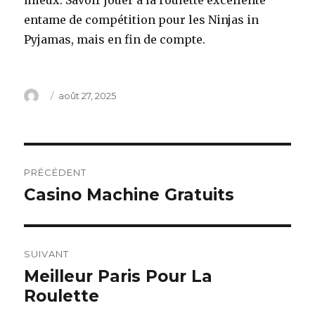
mieux. Savoir jouer à la roulette excellente
entame de compétition pour les Ninjas in
Pyjamas, mais en fin de compte.
Auteur
Publié
août 27, 2025
le
Navigation
PRÉCÉDENT
de
Casino Machine Gratuits
Article
précédent :
l’article
SUIVANT
Meilleur Paris Pour La
Article
Roulette
suivant :