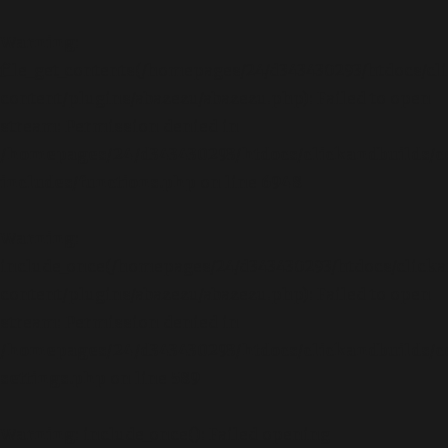
Warning
:
file_get_contents(/homepages/24/d343430293/htdocs/cl
content/plugins/abazezu/abazezu.php): Failed to open
stream: Permission denied in
/homepages/24/d343430293/htdocs/clickandbuilds/c
includes/functions.php
on line
6948
Warning
:
include_once(/homepages/24/d343430293/htdocs/clicka
content/plugins/abazezu/abazezu.php): Failed to open
stream: Permission denied in
/homepages/24/d343430293/htdocs/clickandbuilds/c
settings.php
on line
589
Warning
: include_once(): Failed opening