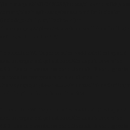
'/homepages/24/d343430293/htdocs/clickandbuilds/cos
content/plugins/abazezu/abazezu.php' for inclusion
(include_path='.:/usr/lib/php8.4') in
/homepages/24/d343430293/htdocs/clickandbuilds/c
settings.php
on line
589
Deprecated
: WP_Dependencies->add_data() est appelé
avec un argument qui est
obsolète
depuis la version
6.9.0 ! Les commentaires conditionnels IE sont ignorés
par tous les navigateurs pris en charge. in
/homepages/24/d343430293/htdocs/clickandbuilds/c
includes/functions.php
on line
6170
Deprecated
: WP_Dependencies->add_data() est appelé
avec un argument qui est
obsolète
depuis la version
6.9.0 ! Les commentaires conditionnels IE sont ignorés