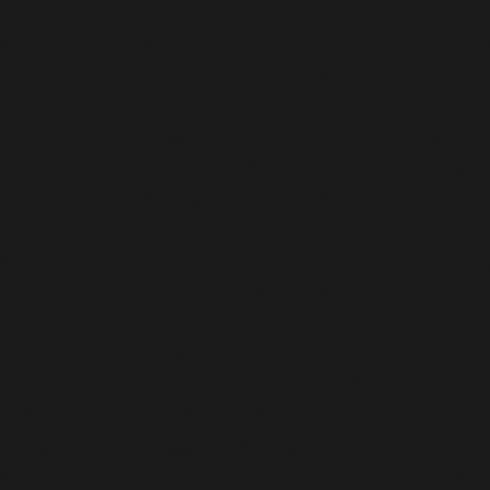
par tous les navigateurs pris en charge. in
/homepages/24/d343430293/htdocs/clickandbuilds/c
includes/functions.php
on line
6170
Deprecated
: WP_Dependencies->add_data() est appelé
avec un argument qui est
obsolète
depuis la version
6.9.0 ! Les commentaires conditionnels IE sont ignorés
par tous les navigateurs pris en charge. in
/homepages/24/d343430293/htdocs/clickandbuilds/c
includes/functions.php
on line
6170
Deprecated
: WP_Dependencies->add_data() est appelé
avec un argument qui est
obsolète
depuis la version
6.9.0 ! Les commentaires conditionnels IE sont ignorés
par tous les navigateurs pris en charge. in
/homepages/24/d343430293/htdocs/clickandbuilds/c