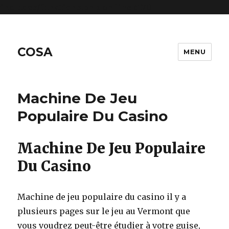
includes/functions.php
on line
6170
COSA
MENU
Machine De Jeu
Populaire Du Casino
Machine De Jeu Populaire
Du Casino
Machine de jeu populaire du casino il y a
plusieurs pages sur le jeu au Vermont que
vous voudrez peut-être étudier à votre guise,