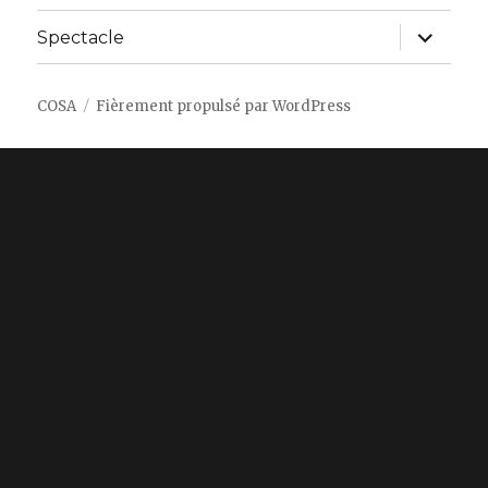
sous-
menu
ouvrir
Spectacle
le
sous-
menu
COSA
Fièrement propulsé par WordPress