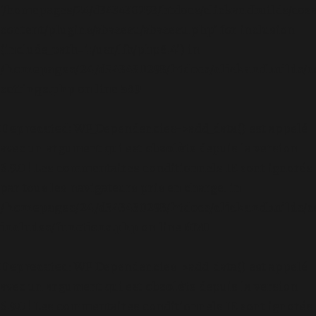
'/homepages/24/d343430293/htdocs/clickandbuilds/cos
content/plugins/abazezu/abazezu.php' for inclusion
(include_path='.:/usr/lib/php8.4') in
/homepages/24/d343430293/htdocs/clickandbuilds/c
settings.php
on line
589
Deprecated
: WP_Dependencies->add_data() est appelé
avec un argument qui est
obsolète
depuis la version
6.9.0 ! Les commentaires conditionnels IE sont ignorés
par tous les navigateurs pris en charge. in
/homepages/24/d343430293/htdocs/clickandbuilds/c
includes/functions.php
on line
6170
Deprecated
: WP_Dependencies->add_data() est appelé
avec un argument qui est
obsolète
depuis la version
6.9.0 ! Les commentaires conditionnels IE sont ignorés