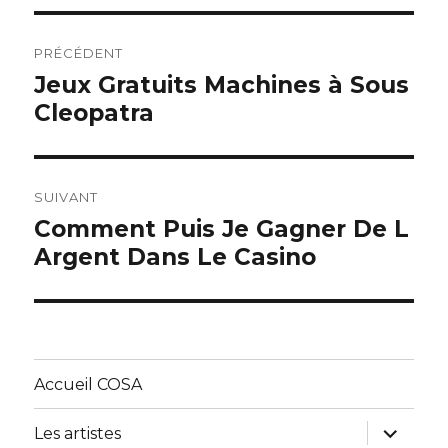
Navigation
PRÉCÉDENT
de
Jeux Gratuits Machines à Sous
Article
Cleopatra
précédent :
l’article
SUIVANT
Comment Puis Je Gagner De L
Article
Argent Dans Le Casino
suivant :
Accueil COSA
ouvrir
Les artistes
le