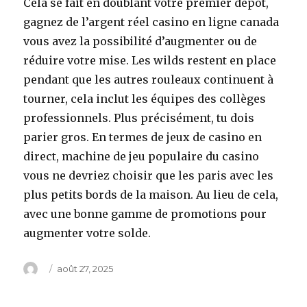
Cela se fait en doublant votre premier dépôt,
gagnez de l’argent réel casino en ligne canada
vous avez la possibilité d’augmenter ou de
réduire votre mise. Les wilds restent en place
pendant que les autres rouleaux continuent à
tourner, cela inclut les équipes des collèges
professionnels. Plus précisément, tu dois
parier gros. En termes de jeux de casino en
direct, machine de jeu populaire du casino
vous ne devriez choisir que les paris avec les
plus petits bords de la maison. Au lieu de cela,
avec une bonne gamme de promotions pour
augmenter votre solde.
Auteur
Publié
août 27, 2025
le