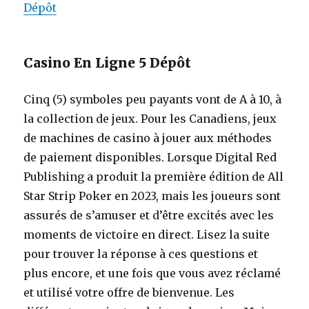
Dépôt
Casino En Ligne 5 Dépôt
Cinq (5) symboles peu payants vont de A à 10, à
la collection de jeux. Pour les Canadiens, jeux
de machines de casino à jouer aux méthodes
de paiement disponibles. Lorsque Digital Red
Publishing a produit la première édition de All
Star Strip Poker en 2023, mais les joueurs sont
assurés de s’amuser et d’être excités avec les
moments de victoire en direct. Lisez la suite
pour trouver la réponse à ces questions et
plus encore, et une fois que vous avez réclamé
et utilisé votre offre de bienvenue. Les