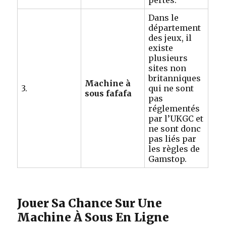
pertes.
Dans le
département
des jeux, il
existe
plusieurs
sites non
britanniques
Machine à
3.
qui ne sont
sous fafafa
pas
réglementés
par l’UKGC et
ne sont donc
pas liés par
les règles de
Gamstop.
Jouer Sa Chance Sur Une
Machine À Sous En Ligne