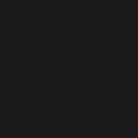
/htdocs/clickandbuilds/cosa/wp-content/plugins/abazez
builds/cosa/wp-includes/functions.php
on line
6948
ocs/clickandbuilds/cosa/wp-content/plugins/abazezu/ab
/cosa/wp-settings.php
on line
589
/24/d343430293/htdocs/clickandbuilds/cosa/wp-content/p
3430293/htdocs/clickandbuilds/cosa/wp-settings.ph
avec un argument qui est
obsolète
depuis la version 6.9
d343430293/htdocs/clickandbuilds/cosa/wp-includes
avec un argument qui est
obsolète
depuis la version 6.9
d343430293/htdocs/clickandbuilds/cosa/wp-includes