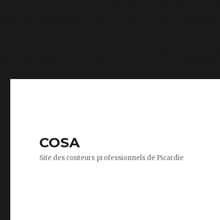
Deprecated
: WP_Dependencies->add_data() est appelé 
tous les navigateurs pris en charge. in
/homepages/24/
Deprecated
: WP_Dependencies->add_data() est appelé 
tous les navigateurs pris en charge. in
/homepages/24/
COSA
Site des conteurs professionnels de Picardie