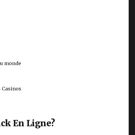
 au monde
s Casinos
ack En Ligne?