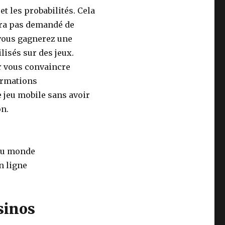
t les probabilités.
Cela
era pas demandé de
vous gagnerez une
lisés sur des jeux.
ur vous convaincre
formations
e jeu mobile sans avoir
on.
 au monde
en ligne
sinos