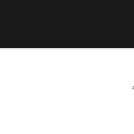
avec un argument qui est
obsolète
depuis la version 6.9
d343430293/htdocs/clickandbuilds/cosa/wp-includes
avec un argument qui est
obsolète
depuis la version 6.9
d343430293/htdocs/clickandbuilds/cosa/wp-includes