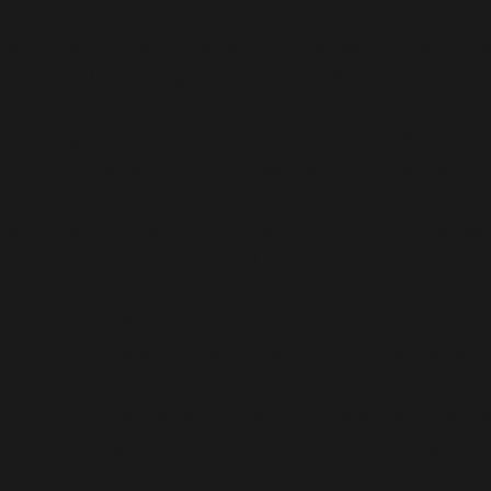
Warning
: file_get_contents(/homepages/24/d343430293
denied in
/homepages/24/d343430293/htdocs/clickand
Warning
: include_once(/homepages/24/d343430293/htd
in
/homepages/24/d343430293/htdocs/clickandbuilds
Warning
: include_once(): Failed opening '/homepages
(include_path='.:/usr/lib/php8.4') in
/homepages/24/d34
Deprecated
: WP_Dependencies->add_data() est appelé 
tous les navigateurs pris en charge. in
/homepages/24/
Deprecated
: WP_Dependencies->add_data() est appelé 
tous les navigateurs pris en charge. in
/homepages/24/