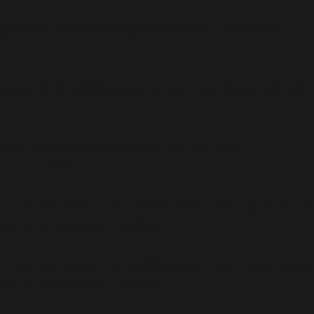
u/abazezu.php): Failed to open stream: Permission
azezu.php): Failed to open stream: Permission denied
lugins/abazezu/abazezu.php' for inclusion
p
on line
589
.0 ! Les commentaires conditionnels IE sont ignorés par
/functions.php
on line
6170
.0 ! Les commentaires conditionnels IE sont ignorés par
/functions.php
on line
6170