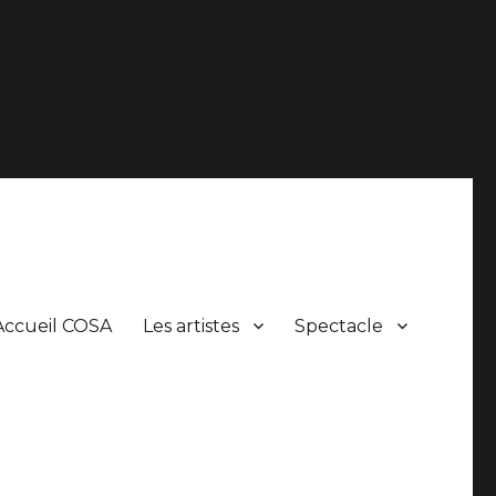
.0 ! Les commentaires conditionnels IE sont ignorés par
/functions.php
on line
6170
.0 ! Les commentaires conditionnels IE sont ignorés par
/functions.php
on line
6170
Accueil COSA
Les artistes
Spectacle