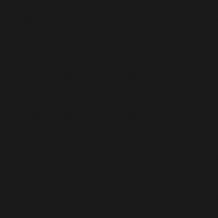
/htdocs/clickandbuilds/cosa/wp-content/plugins/abazez
builds/cosa/wp-includes/functions.php
on line
6948
ocs/clickandbuilds/cosa/wp-content/plugins/abazezu/ab
/cosa/wp-settings.php
on line
589
/24/d343430293/htdocs/clickandbuilds/cosa/wp-content/p
3430293/htdocs/clickandbuilds/cosa/wp-settings.ph
avec un argument qui est
obsolète
depuis la version 6.9
d343430293/htdocs/clickandbuilds/cosa/wp-includes
avec un argument qui est
obsolète
depuis la version 6.9
d343430293/htdocs/clickandbuilds/cosa/wp-includes