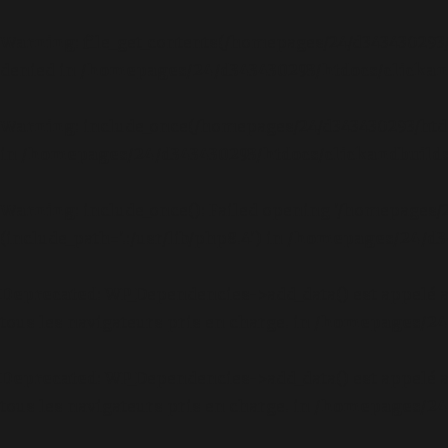
Warning
: file_get_contents(/homepages/24/d343430293
denied in
/homepages/24/d343430293/htdocs/clickand
Warning
: include_once(/homepages/24/d343430293/htd
in
/homepages/24/d343430293/htdocs/clickandbuilds
Warning
: include_once(): Failed opening '/homepages
(include_path='.:/usr/lib/php8.4') in
/homepages/24/d34
Deprecated
: WP_Dependencies->add_data() est appelé 
tous les navigateurs pris en charge. in
/homepages/24/
Deprecated
: WP_Dependencies->add_data() est appelé 
tous les navigateurs pris en charge. in
/homepages/24/