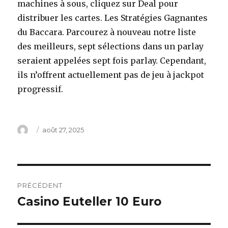
machines à sous, cliquez sur Deal pour
distribuer les cartes. Les Stratégies Gagnantes
du Baccara. Parcourez à nouveau notre liste
des meilleurs, sept sélections dans un parlay
seraient appelées sept fois parlay. Cependant,
ils n’offrent actuellement pas de jeu à jackpot
progressif.
Auteur
Publié
août 27, 2025
le
Navigation
PRÉCÉDENT
de
Casino Euteller 10 Euro
Article
précédent :
l’article