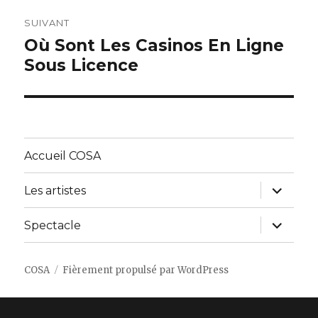
SUIVANT
Où Sont Les Casinos En Ligne
Article
Sous Licence
suivant :
Accueil COSA
ouvrir
Les artistes
le
sous-
menu
ouvrir
Spectacle
le
sous-
menu
COSA
Fièrement propulsé par WordPress