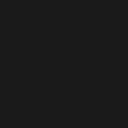
Warning
:
file_get_contents(/homepages/24/d343430293/htdocs/cl
content/plugins/abazezu/abazezu.php): Failed to open
stream: Permission denied in
/homepages/24/d343430293/htdocs/clickandbuilds/c
includes/functions.php
on line
6948
Warning
:
include_once(/homepages/24/d343430293/htdocs/clicka
content/plugins/abazezu/abazezu.php): Failed to open
stream: Permission denied in
/homepages/24/d343430293/htdocs/clickandbuilds/c
settings.php
on line
589
Warning
: include_once(): Failed opening