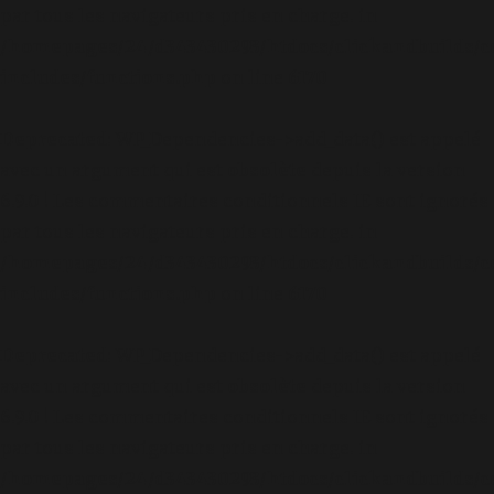
par tous les navigateurs pris en charge. in
/homepages/24/d343430293/htdocs/clickandbuilds/c
includes/functions.php
on line
6170
Deprecated
: WP_Dependencies->add_data() est appelé
avec un argument qui est
obsolète
depuis la version
6.9.0 ! Les commentaires conditionnels IE sont ignorés
par tous les navigateurs pris en charge. in
/homepages/24/d343430293/htdocs/clickandbuilds/c
includes/functions.php
on line
6170
Deprecated
: WP_Dependencies->add_data() est appelé
avec un argument qui est
obsolète
depuis la version
6.9.0 ! Les commentaires conditionnels IE sont ignorés
par tous les navigateurs pris en charge. in
/homepages/24/d343430293/htdocs/clickandbuilds/c