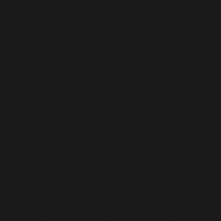
'/homepages/24/d343430293/htdocs/clickandbuilds/cos
content/plugins/abazezu/abazezu.php' for inclusion
(include_path='.:/usr/lib/php8.4') in
/homepages/24/d343430293/htdocs/clickandbuilds/c
settings.php
on line
589
Deprecated
: WP_Dependencies->add_data() est appelé
avec un argument qui est
obsolète
depuis la version
6.9.0 ! Les commentaires conditionnels IE sont ignorés
par tous les navigateurs pris en charge. in
/homepages/24/d343430293/htdocs/clickandbuilds/c
includes/functions.php
on line
6170
Deprecated
: WP_Dependencies->add_data() est appelé
avec un argument qui est
obsolète
depuis la version
6.9.0 ! Les commentaires conditionnels IE sont ignorés