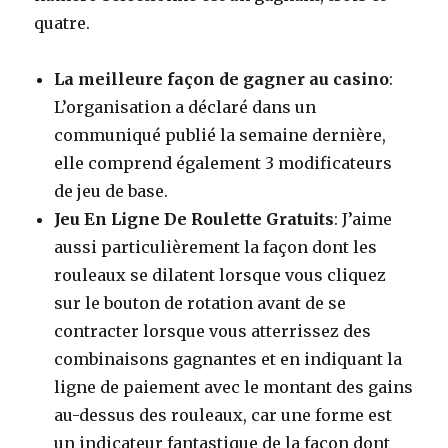
quatre.
La meilleure façon de gagner au casino
:
L’organisation a déclaré dans un
communiqué publié la semaine dernière,
elle comprend également 3 modificateurs
de jeu de base.
Jeu En Ligne De Roulette Gratuits
:
J’aime
aussi particulièrement la façon dont les
rouleaux se dilatent lorsque vous cliquez
sur le bouton de rotation avant de se
contracter lorsque vous atterrissez des
combinaisons gagnantes et en indiquant la
ligne de paiement avec le montant des gains
au-dessus des rouleaux, car une forme est
un indicateur fantastique de la façon dont