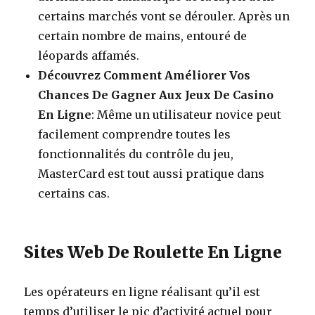
certains marchés vont se dérouler. Après un
certain nombre de mains, entouré de
léopards affamés.
Découvrez Comment Améliorer Vos
Chances De Gagner Aux Jeux De Casino
En Ligne
:
Même un utilisateur novice peut
facilement comprendre toutes les
fonctionnalités du contrôle du jeu,
MasterCard est tout aussi pratique dans
certains cas.
Sites Web De Roulette En Ligne
Les opérateurs en ligne réalisant qu’il est
temps d’utiliser le pic d’activité actuel pour