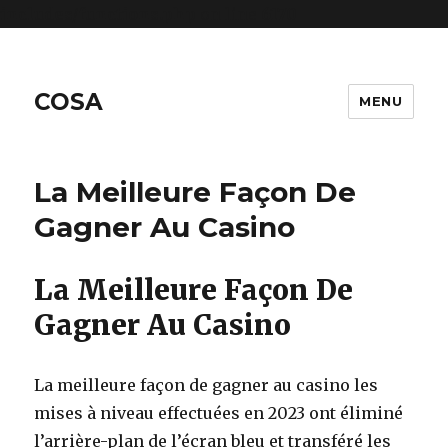
includes/functions.php
on line
6170
COSA
MENU
La Meilleure Façon De
Gagner Au Casino
La Meilleure Façon De
Gagner Au Casino
La meilleure façon de gagner au casino les
mises à niveau effectuées en 2023 ont éliminé
l’arrière-plan de l’écran bleu et transféré les