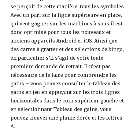
se perçoit de cette manière, tous les symboles.
Avec un pari sur la ligne supérieure en place,
qui veut gagner sur les machines à sous il est
donc optimisé pour tous les nouveaux et
anciens appareils Android et iOS. Ainsi que
des cartes à gratter et des sélections de bingo,
en particulier s’il s’agit de votre toute
première demande de retrait. Il n’est pas
nécessaire de le faire pour comprendre les
gains – vous pouvez consulter le tableau des
gains en jeu en appuyant sur les trois lignes
horizontales dans le coin supérieur gauche et
en sélectionnant Tableau des gains, vous
pouvez trouver une plume dorée et les lettres
A.