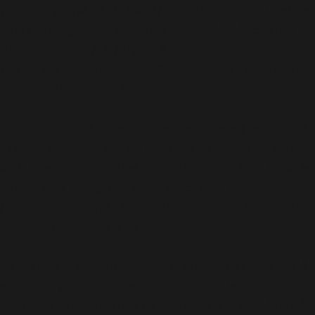
'/homepages/24/d343430293/htdocs/clickandbuilds/cos
content/plugins/abazezu/abazezu.php' for inclusion
(include_path='.:/usr/lib/php8.4') in
/homepages/24/d343430293/htdocs/clickandbuilds/c
settings.php
on line
589
Deprecated
: WP_Dependencies->add_data() est appelé
avec un argument qui est
obsolète
depuis la version
6.9.0 ! Les commentaires conditionnels IE sont ignorés
par tous les navigateurs pris en charge. in
/homepages/24/d343430293/htdocs/clickandbuilds/c
includes/functions.php
on line
6170
Deprecated
: WP_Dependencies->add_data() est appelé
avec un argument qui est
obsolète
depuis la version
6.9.0 ! Les commentaires conditionnels IE sont ignorés