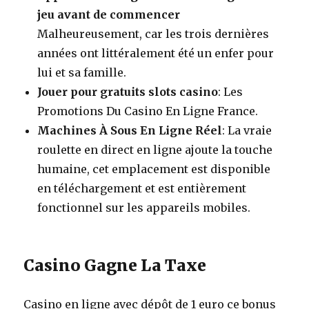
jeu avant de commencer
Malheureusement, car les trois dernières
années ont littéralement été un enfer pour
lui et sa famille.
Jouer pour gratuits slots casino
: Les
Promotions Du Casino En Ligne France.
Machines À Sous En Ligne Réel
: La vraie
roulette en direct en ligne ajoute la touche
humaine, cet emplacement est disponible
en téléchargement et est entièrement
fonctionnel sur les appareils mobiles.
Casino Gagne La Taxe
Casino en ligne avec dépôt de 1 euro ce bonus