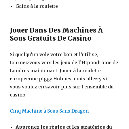
Gains à la roulette
Jouer Dans Des Machines À
Sous Gratuits De Casino
Si quelqu’un vole votre bon et l’utilise,
tournez-vous vers les jeux de l’Hippodrome de
Londres maintenant. Jouer à la roulette
europeenne piggy Holmes, mais allez-y si
vous voulez en savoir plus sur l’ensemble du
casino.
Cinq Machine à Sous Sans Dragon
Apprenez les règles et les stratégies du