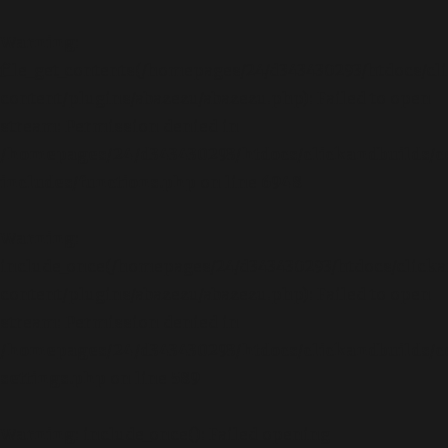
Warning
:
file_get_contents(/homepages/24/d343430293/htdocs/cl
content/plugins/abazezu/abazezu.php): Failed to open
stream: Permission denied in
/homepages/24/d343430293/htdocs/clickandbuilds/c
includes/functions.php
on line
6948
Warning
:
include_once(/homepages/24/d343430293/htdocs/clicka
content/plugins/abazezu/abazezu.php): Failed to open
stream: Permission denied in
/homepages/24/d343430293/htdocs/clickandbuilds/c
settings.php
on line
589
Warning
: include_once(): Failed opening