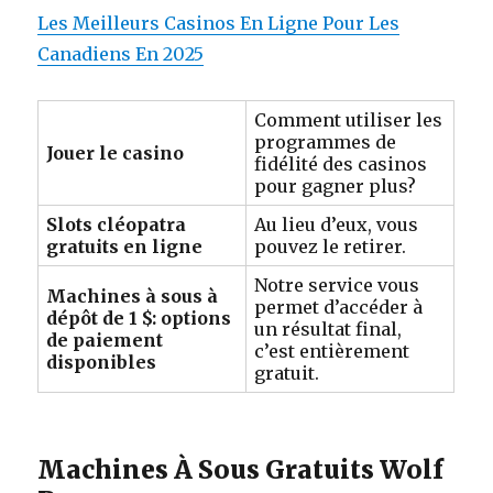
Les Meilleurs Casinos En Ligne Pour Les
Canadiens En 2025
Comment utiliser les
programmes de
Jouer le casino
fidélité des casinos
pour gagner plus?
Slots cléopatra
Au lieu d’eux, vous
gratuits en ligne
pouvez le retirer.
Notre service vous
Machines à sous à
permet d’accéder à
dépôt de 1 $: options
un résultat final,
de paiement
c’est entièrement
disponibles
gratuit.
Machines À Sous Gratuits Wolf