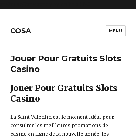
includes/functions.php
on line
6170
COSA
MENU
Jouer Pour Gratuits Slots
Casino
Jouer Pour Gratuits Slots
Casino
La Saint-Valentin est le moment idéal pour
consulter les meilleures promotions de
casino en ligne de la nouvelle année, les