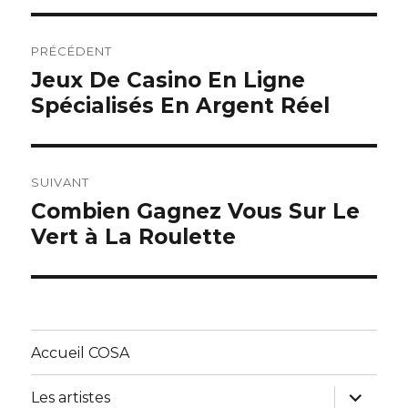
Navigation
PRÉCÉDENT
de
Jeux De Casino En Ligne
Article
Spécialisés En Argent Réel
précédent :
l’article
SUIVANT
Combien Gagnez Vous Sur Le
Article
Vert à La Roulette
suivant :
Accueil COSA
ouvrir
Les artistes
le