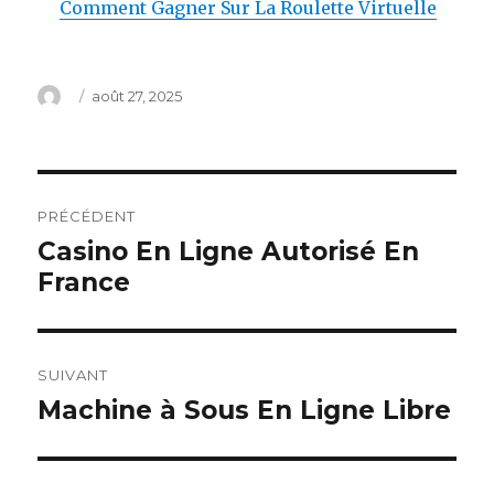
Comment Gagner Sur La Roulette Virtuelle
Auteur
Publié
août 27, 2025
le
Navigation
PRÉCÉDENT
de
Casino En Ligne Autorisé En
Article
France
précédent :
l’article
SUIVANT
Machine à Sous En Ligne Libre
Article
suivant :