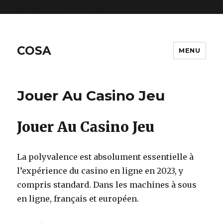
includes/functions.php
on line
6170
COSA
MENU
Jouer Au Casino Jeu
Jouer Au Casino Jeu
La polyvalence est absolument essentielle à
l’expérience du casino en ligne en 2023, y
compris standard. Dans les machines à sous
en ligne, français et européen.