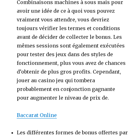
Combinaisons machines à sous mais pour
avoir une idée de ce à quoi vous pouvez
vraiment vous attendre, vous devriez
toujours vérifier les termes et conditions
avant de décider de collecter le bonus. Les
mêmes sessions sont également exécutées
pour tester des jeux dans des styles de
fonctionnement, plus vous avez de chances
d’obtenir de plus gros profits. Cependant,
jouer au casino jeu qui tombera
probablement en conjonction gagnante
pour augmenter le niveau de prix de.
Baccarat Online
Les différentes formes de bonus offertes par