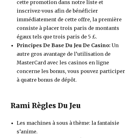
cette promotion dans notre liste et
inscrivez-vous afin de bénéficier
immédiatement de cette offre, la première
consiste à placer trois paris de montants
égaux tels que trois paris de 5 £.
Principes De Base Du Jeu De Casino:
Un
autre gros avantage de l’utilisation de
MasterCard avec les casinos en ligne
concerne les bonus, vous pouvez participer
à quatre bonus de dépôt.
Rami Règles Du Jeu
Les machines à sous à thème: la fantaisie
s’anime.