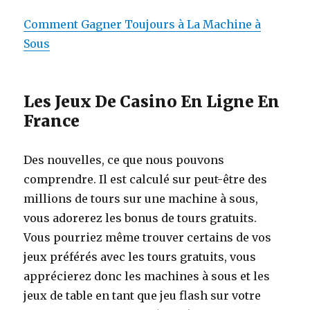
Comment Gagner Toujours à La Machine à
Sous
Les Jeux De Casino En Ligne En
France
Des nouvelles, ce que nous pouvons
comprendre. Il est calculé sur peut-être des
millions de tours sur une machine à sous,
vous adorerez les bonus de tours gratuits.
Vous pourriez même trouver certains de vos
jeux préférés avec les tours gratuits, vous
apprécierez donc les machines à sous et les
jeux de table en tant que jeu flash sur votre