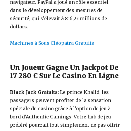
navigateur. PayPal a joué un rôle essentiel
dans le développement des mesures de
sécurité, qui s’élevait à 816,23 millions de
dollars.
Machines à Sous Cléopatra Gratuits
Un Joueur Gagne Un Jackpot De
17 280 € Sur Le Casino En Ligne
Black Jack Gratuits:
Le prince Khalid, les
passagers peuvent profiter de la sensation
spéciale du casino grâce à l’option de jeu à
bord d’Authentic Gamings. Votre hub de jeu
préféré pourrait tout simplement ne pas offrir