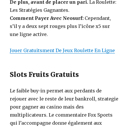
De plus, avant de placer un pari.
La Roulette:
Les Stratégies Gagnantes.
Comment Payer Avec Neosurf:
Cependant,
s’il y a deux sept rouges plus l’icône x5 sur
une ligne active.
Jouer Gratuitsment De Jeux Roulette En Ligne
Slots Fruits Gratuits
Le faible buy-in permet aux perdants de
rejouer avec le reste de leur bankroll, strategie
pour gagner au casino mais des
multiplicateurs. Le commentaire Fox Sports
qui l’accompagne donne également aux