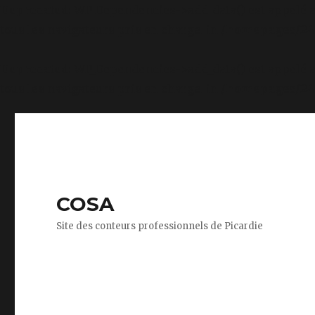
Deprecated
: WP_Dependencies->add_data() est appelé 
tous les navigateurs pris en charge. in
/homepages/24/
Deprecated
: WP_Dependencies->add_data() est appelé 
tous les navigateurs pris en charge. in
/homepages/24/
COSA
Site des conteurs professionnels de Picardie