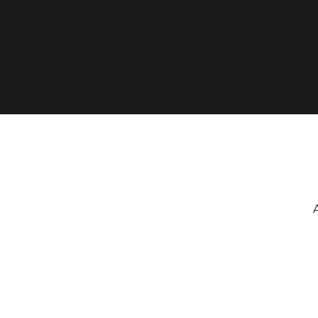
avec un argument qui est
obsolète
depuis la version 6.9
d343430293/htdocs/clickandbuilds/cosa/wp-includes
avec un argument qui est
obsolète
depuis la version 6.9
d343430293/htdocs/clickandbuilds/cosa/wp-includes