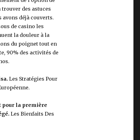
inement de l’option de
à trouver des astuces
 avons déjà couverts.
ous de casino les
ent la douleur à la
ndons du poignet tout en
, 90% des activités de
nos.
isa.
Les Stratégies Pour
Européenne.
it pour la première
tégé.
Les Bienfaits Des