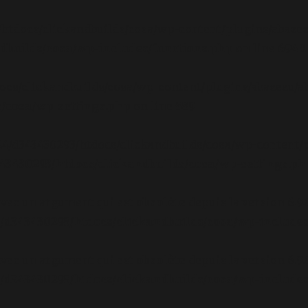
/htdocs/clickandbuilds/cosa/wp-content/plugins/abazez
builds/cosa/wp-includes/functions.php
on line
6948
ocs/clickandbuilds/cosa/wp-content/plugins/abazezu/ab
/cosa/wp-settings.php
on line
589
/24/d343430293/htdocs/clickandbuilds/cosa/wp-content/p
3430293/htdocs/clickandbuilds/cosa/wp-settings.ph
avec un argument qui est
obsolète
depuis la version 6.9
d343430293/htdocs/clickandbuilds/cosa/wp-includes
avec un argument qui est
obsolète
depuis la version 6.9
d343430293/htdocs/clickandbuilds/cosa/wp-includes