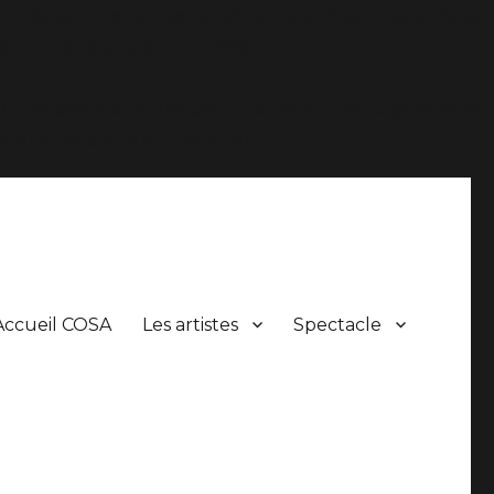
.0 ! Les commentaires conditionnels IE sont ignorés par
/functions.php
on line
6170
.0 ! Les commentaires conditionnels IE sont ignorés par
/functions.php
on line
6170
Accueil COSA
Les artistes
Spectacle