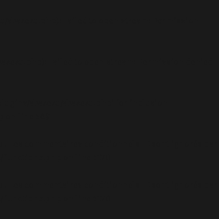
u/abazezu.php): Failed to open stream: Permission
azezu.php): Failed to open stream: Permission denied
lugins/abazezu/abazezu.php' for inclusion
p
on line
589
.0 ! Les commentaires conditionnels IE sont ignorés par
/functions.php
on line
6170
.0 ! Les commentaires conditionnels IE sont ignorés par
/functions.php
on line
6170