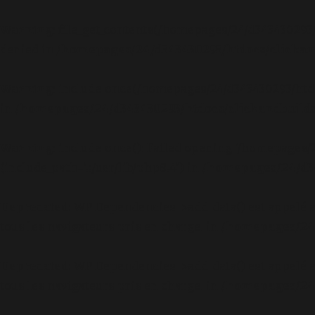
Warning
: file_get_contents(/homepages/24/d343430293
denied in
/homepages/24/d343430293/htdocs/clickand
Warning
: include_once(/homepages/24/d343430293/htd
in
/homepages/24/d343430293/htdocs/clickandbuilds
Warning
: include_once(): Failed opening '/homepages
(include_path='.:/usr/lib/php8.4') in
/homepages/24/d34
Deprecated
: WP_Dependencies->add_data() est appelé 
tous les navigateurs pris en charge. in
/homepages/24/
Deprecated
: WP_Dependencies->add_data() est appelé 
tous les navigateurs pris en charge. in
/homepages/24/