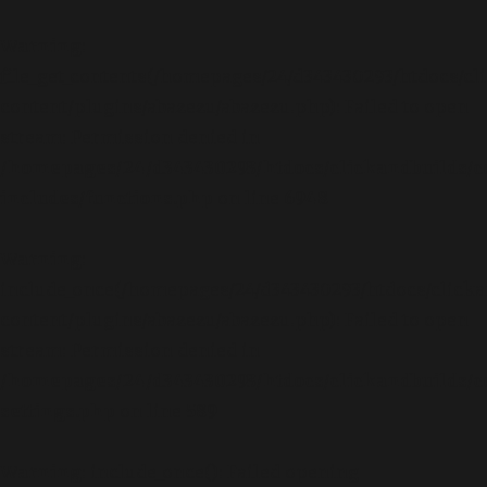
Warning
:
file_get_contents(/homepages/24/d343430293/htdocs/cl
content/plugins/abazezu/abazezu.php): Failed to open
stream: Permission denied in
/homepages/24/d343430293/htdocs/clickandbuilds/c
includes/functions.php
on line
6948
Warning
:
include_once(/homepages/24/d343430293/htdocs/clicka
content/plugins/abazezu/abazezu.php): Failed to open
stream: Permission denied in
/homepages/24/d343430293/htdocs/clickandbuilds/c
settings.php
on line
589
Warning
: include_once(): Failed opening