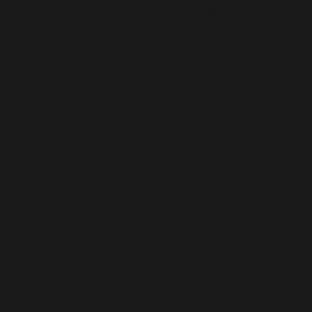
par tous les navigateurs pris en charge. in
/homepages/24/d343430293/htdocs/clickandbuilds/c
includes/functions.php
on line
6170
Deprecated
: WP_Dependencies->add_data() est appelé
avec un argument qui est
obsolète
depuis la version
6.9.0 ! Les commentaires conditionnels IE sont ignorés
par tous les navigateurs pris en charge. in
/homepages/24/d343430293/htdocs/clickandbuilds/c
includes/functions.php
on line
6170
Deprecated
: WP_Dependencies->add_data() est appelé
avec un argument qui est
obsolète
depuis la version
6.9.0 ! Les commentaires conditionnels IE sont ignorés
par tous les navigateurs pris en charge. in
/homepages/24/d343430293/htdocs/clickandbuilds/c