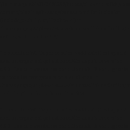
'/homepages/24/d343430293/htdocs/clickandbuilds/cos
content/plugins/abazezu/abazezu.php' for inclusion
(include_path='.:/usr/lib/php8.4') in
/homepages/24/d343430293/htdocs/clickandbuilds/c
settings.php
on line
589
Deprecated
: WP_Dependencies->add_data() est appelé
avec un argument qui est
obsolète
depuis la version
6.9.0 ! Les commentaires conditionnels IE sont ignorés
par tous les navigateurs pris en charge. in
/homepages/24/d343430293/htdocs/clickandbuilds/c
includes/functions.php
on line
6170
Deprecated
: WP_Dependencies->add_data() est appelé
avec un argument qui est
obsolète
depuis la version
6.9.0 ! Les commentaires conditionnels IE sont ignorés