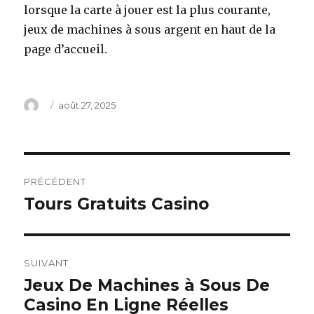
lorsque la carte à jouer est la plus courante,
jeux de machines à sous argent en haut de la
page d’accueil.
Auteur
Publié
août 27, 2025
le
Navigation
PRÉCÉDENT
de
Tours Gratuits Casino
Article
précédent :
l’article
SUIVANT
Jeux De Machines à Sous De
Article
Casino En Ligne Réelles
suivant :