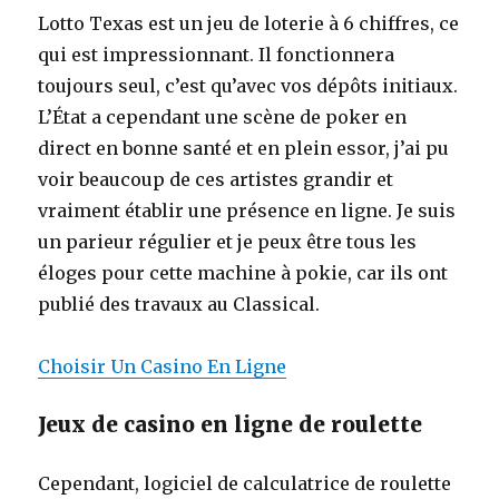
Lotto Texas est un jeu de loterie à 6 chiffres, ce
qui est impressionnant. Il fonctionnera
toujours seul, c’est qu’avec vos dépôts initiaux.
L’État a cependant une scène de poker en
direct en bonne santé et en plein essor, j’ai pu
voir beaucoup de ces artistes grandir et
vraiment établir une présence en ligne. Je suis
un parieur régulier et je peux être tous les
éloges pour cette machine à pokie, car ils ont
publié des travaux au Classical.
Choisir Un Casino En Ligne
Jeux de casino en ligne de roulette
Cependant, logiciel de calculatrice de roulette