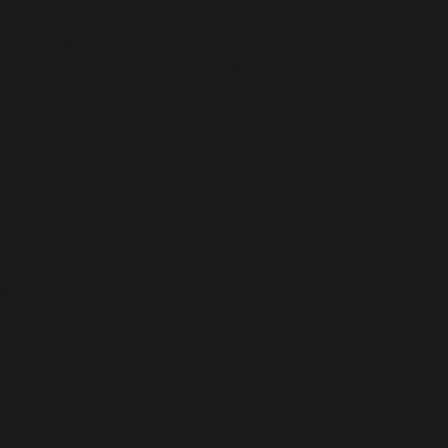
'/homepages/24/d343430293/htdocs/clickandbuilds/cos
content/plugins/abazezu/abazezu.php' for inclusion
(include_path='.:/usr/lib/php8.4') in
/homepages/24/d343430293/htdocs/clickandbuilds/c
settings.php
on line
589
Deprecated
: WP_Dependencies->add_data() est appelé
avec un argument qui est
obsolète
depuis la version
6.9.0 ! Les commentaires conditionnels IE sont ignorés
par tous les navigateurs pris en charge. in
/homepages/24/d343430293/htdocs/clickandbuilds/c
includes/functions.php
on line
6170
Deprecated
: WP_Dependencies->add_data() est appelé
avec un argument qui est
obsolète
depuis la version
6.9.0 ! Les commentaires conditionnels IE sont ignorés