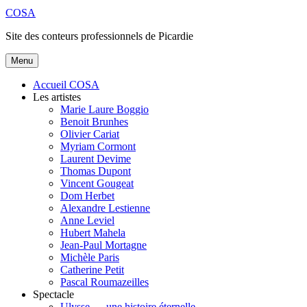
Aller
COSA
au
Site des conteurs professionnels de Picardie
contenu
principal
Menu
Accueil COSA
Les artistes
Marie Laure Boggio
Benoit Brunhes
Olivier Cariat
Myriam Cormont
Laurent Devime
Thomas Dupont
Vincent Gougeat
Dom Herbet
Alexandre Lestienne
Anne Leviel
Hubert Mahela
Jean-Paul Mortagne
Michèle Paris
Catherine Petit
Pascal Roumazeilles
Spectacle
Ulysse … une histoire éternelle