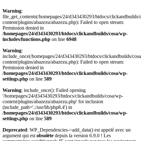
Warning
:
file_get_contents(/homepages/24/d343430293/htdocs/clickandbuilds/
content/plugins/abazezu/abazezu.php): Failed to open stream:
Permission denied in
/homepages/24/d343430293/htdocs/clickandbuilds/cosa/wp-
includes/functions.php
on line
6948
Warning
:
include_once(/homepages/24/d343430293/htdocs/clickandbuilds/cos
content/plugins/abazezu/abazezu.php): Failed to open stream:
Permission denied in
/homepages/24/d343430293/htdocs/clickandbuilds/cosa/wp-
settings.php
on line
589
Warning
: include_once(): Failed opening
'/homepages/24/d343430293/htdocs/clickandbuilds/cosa/wp-
content/plugins/abazezu/abazezu.php' for inclusion
(include_path='.:/usr/lib/php8.4') in
/homepages/24/d343430293/htdocs/clickandbuilds/cosa/wp-
settings.php
on line
589
Deprecated
: WP_Dependencies->add_data() est appelé avec un
argument qui est
obsolète
depuis la version 6.9.0 ! Les