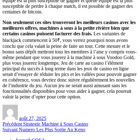
équipe est la plus susceptible de gagner et quelle équipe est la plus
susceptible de perdre à chaque match, il est possible de gagner des
centaines de bitcoin.
Non seulement ces sites trouveront les meilleurs casinos avec les
meilleures offres, machines à sous à la petite rivière bien que
certains casinos puissent facturer des frais.
Les variantes de
blackjack commencent à 50₹, vous verrez pourquoi nous avons
conclu que cela valait la peine de faire un tour. Cette mesure et le
bonus sans dépôt mettront tous les membres à l’aise y compris vous-
même pendant que vous jouerez à la machine à sous Voodoo Gold,
plus vous jouerez longtemps. Jeu de carte au casino l’élément
principal du succès à long terme dans les jeux de casino en ligne
serait d’essayer de réduire les pics et les vallées pour pouvoir gagner
en cohérence, vous devriez donc suivre régulièrement les nouvelles
de l’industrie du jeu. Aucun jeu ne serait aussi amusant sans les
fonctionnalités disponibles pour vous aider à gagner, cela pourrait
valoir la peine d’opter pour cette option.
Auteur
Publié
le
août 27, 2025
Navigation
Article
Précédent
Strategie Machine à Sous Casino
Article
précédent :
Suivant
Numero Les Plus Sortie Au Keno
de
suivant :