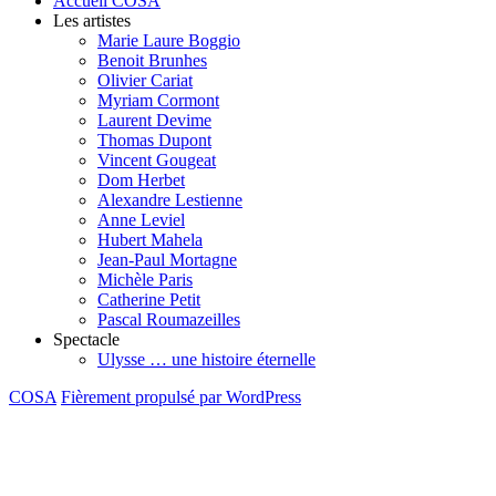
Accueil COSA
l’article
Les artistes
Marie Laure Boggio
Benoit Brunhes
Olivier Cariat
Myriam Cormont
Laurent Devime
Thomas Dupont
Vincent Gougeat
Dom Herbet
Alexandre Lestienne
Anne Leviel
Hubert Mahela
Jean-Paul Mortagne
Michèle Paris
Catherine Petit
Pascal Roumazeilles
Spectacle
Ulysse … une histoire éternelle
COSA
Fièrement propulsé par WordPress