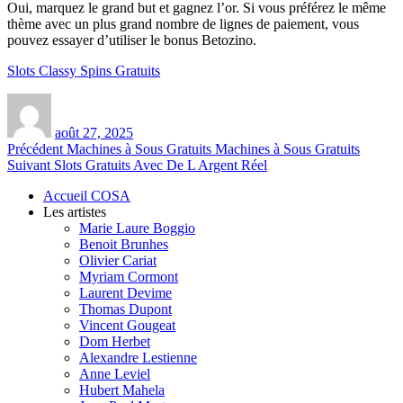
Oui, marquez le grand but et gagnez l’or. Si vous préférez le même
thème avec un plus grand nombre de lignes de paiement, vous
pouvez essayer d’utiliser le bonus Betozino.
Slots Classy Spins Gratuits
Auteur
Publié
le
août 27, 2025
Navigation
Article
Précédent
Machines à Sous Gratuits Machines à Sous Gratuits
Article
précédent :
Suivant
Slots Gratuits Avec De L Argent Réel
de
suivant :
Accueil COSA
l’article
Les artistes
Marie Laure Boggio
Benoit Brunhes
Olivier Cariat
Myriam Cormont
Laurent Devime
Thomas Dupont
Vincent Gougeat
Dom Herbet
Alexandre Lestienne
Anne Leviel
Hubert Mahela