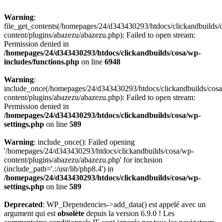
Warning
:
file_get_contents(/homepages/24/d343430293/htdocs/clickandbuilds/
content/plugins/abazezu/abazezu.php): Failed to open stream:
Permission denied in
/homepages/24/d343430293/htdocs/clickandbuilds/cosa/wp-
includes/functions.php
on line
6948
Warning
:
include_once(/homepages/24/d343430293/htdocs/clickandbuilds/cos
content/plugins/abazezu/abazezu.php): Failed to open stream:
Permission denied in
/homepages/24/d343430293/htdocs/clickandbuilds/cosa/wp-
settings.php
on line
589
Warning
: include_once(): Failed opening
'/homepages/24/d343430293/htdocs/clickandbuilds/cosa/wp-
content/plugins/abazezu/abazezu.php' for inclusion
(include_path='.:/usr/lib/php8.4') in
/homepages/24/d343430293/htdocs/clickandbuilds/cosa/wp-
settings.php
on line
589
Deprecated
: WP_Dependencies->add_data() est appelé avec un
argument qui est
obsolète
depuis la version 6.9.0 ! Les