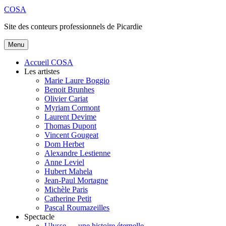
Aller
COSA
au
Site des conteurs professionnels de Picardie
contenu
principal
Menu
Accueil COSA
Les artistes
Marie Laure Boggio
Benoit Brunhes
Olivier Cariat
Myriam Cormont
Laurent Devime
Thomas Dupont
Vincent Gougeat
Dom Herbet
Alexandre Lestienne
Anne Leviel
Hubert Mahela
Jean-Paul Mortagne
Michèle Paris
Catherine Petit
Pascal Roumazeilles
Spectacle
Ulysse … une histoire éternelle