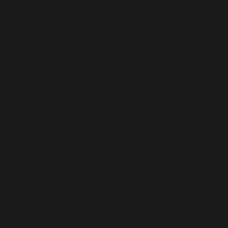
u/abazezu.php): Failed to open stream: Permission
azezu.php): Failed to open stream: Permission denied
lugins/abazezu/abazezu.php' for inclusion
p
on line
589
.0 ! Les commentaires conditionnels IE sont ignorés par
/functions.php
on line
6170
.0 ! Les commentaires conditionnels IE sont ignorés par
/functions.php
on line
6170