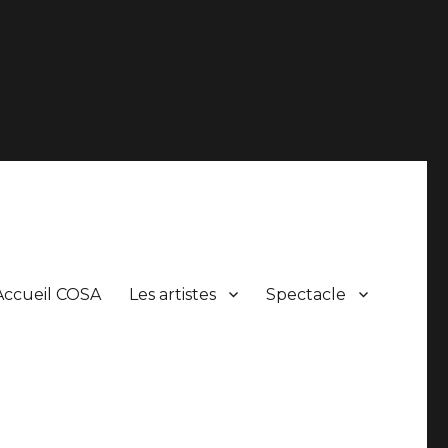
.0 ! Les commentaires conditionnels IE sont ignorés par
/functions.php
on line
6170
.0 ! Les commentaires conditionnels IE sont ignorés par
/functions.php
on line
6170
Accueil COSA
Les artistes
Spectacle