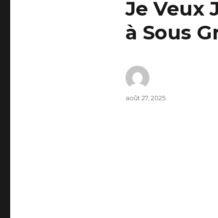
Je Veux 
à Sous Gr
Auteur
Publié
août 27, 2025
le