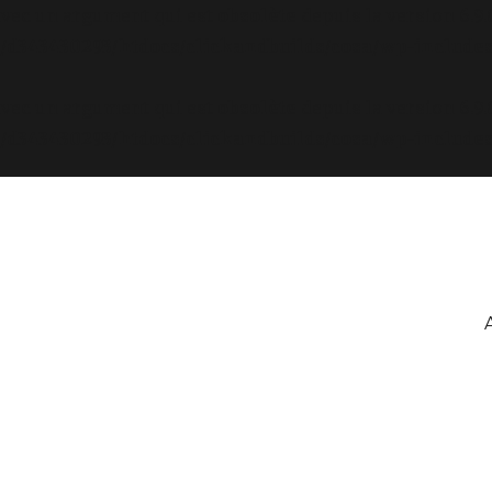
avec un argument qui est
obsolète
depuis la version 6.9
d343430293/htdocs/clickandbuilds/cosa/wp-includes
avec un argument qui est
obsolète
depuis la version 6.9
d343430293/htdocs/clickandbuilds/cosa/wp-includes