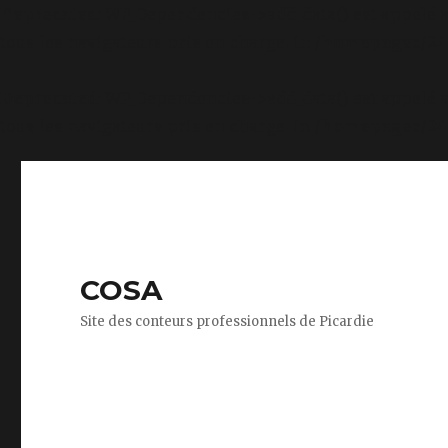
Deprecated
: WP_Dependencies->add_data() est appelé 
tous les navigateurs pris en charge. in
/homepages/24/
Deprecated
: WP_Dependencies->add_data() est appelé 
tous les navigateurs pris en charge. in
/homepages/24/
COSA
Site des conteurs professionnels de Picardie