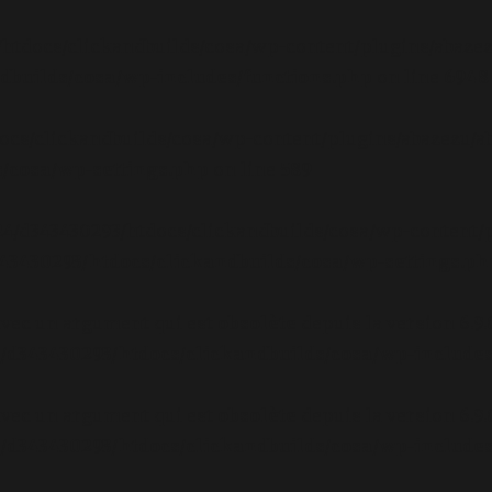
/htdocs/clickandbuilds/cosa/wp-content/plugins/abazez
builds/cosa/wp-includes/functions.php
on line
6948
ocs/clickandbuilds/cosa/wp-content/plugins/abazezu/ab
/cosa/wp-settings.php
on line
589
/24/d343430293/htdocs/clickandbuilds/cosa/wp-content/p
3430293/htdocs/clickandbuilds/cosa/wp-settings.ph
avec un argument qui est
obsolète
depuis la version 6.9
d343430293/htdocs/clickandbuilds/cosa/wp-includes
avec un argument qui est
obsolète
depuis la version 6.9
d343430293/htdocs/clickandbuilds/cosa/wp-includes