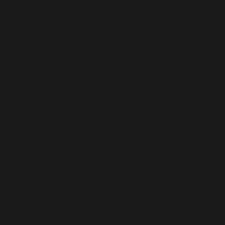
Warning
: file_get_contents(/homepages/24/d343430293
denied in
/homepages/24/d343430293/htdocs/clickand
Warning
: include_once(/homepages/24/d343430293/htd
in
/homepages/24/d343430293/htdocs/clickandbuilds
Warning
: include_once(): Failed opening '/homepages
(include_path='.:/usr/lib/php8.4') in
/homepages/24/d34
Deprecated
: WP_Dependencies->add_data() est appelé 
tous les navigateurs pris en charge. in
/homepages/24/
Deprecated
: WP_Dependencies->add_data() est appelé 
tous les navigateurs pris en charge. in
/homepages/24/