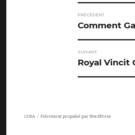
Navigation
PRÉCÉDENT
de
Comment Gag
Article
précédent :
l’article
SUIVANT
Royal Vincit
Article
suivant :
COSA
Fièrement propulsé par WordPress