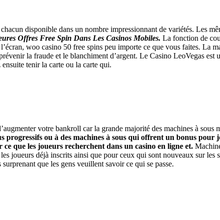
, chacun disponible dans un nombre impressionnant de variétés. Les m
eures Offres Free Spin Dans Les Casinos Mobiles.
La fonction de coup
l’écran, woo casino 50 free spins peu importe ce que vous faites. La m
prévenir la fraude et le blanchiment d’argent. Le Casino LeoVegas est un
suite tenir la carte ou la carte qui.
 d’augmenter votre bankroll car la grande majorité des machines à sous 
us progressifs ou à des machines à sous qui offrent un bonus pour 
r ce que les joueurs recherchent dans un casino en ligne et.
Machine
s joueurs déjà inscrits ainsi que pour ceux qui sont nouveaux sur les si
as surprenant que les gens veuillent savoir ce qui se passe.