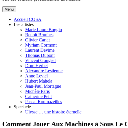
principal
Menu
Accueil COSA
Les artistes
Marie Laure Boggio
Benoit Brunhes
Olivier Cariat
Myriam Cormont
Laurent Devime
Thomas Dupont
Vincent Gougeat
Dom Herbet
Alexandre Lestienne
Anne Leviel
Hubert Mahela
Jean-Paul Mortagne
Michèle Paris
Catherine Petit
Pascal Roumazeilles
Spectacle
Ulysse … une histoire éternelle
Comment Jouer Aux Machines à Sous Le 