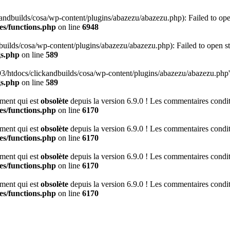
ndbuilds/cosa/wp-content/plugins/abazezu/abazezu.php): Failed to ope
es/functions.php
on line
6948
ilds/cosa/wp-content/plugins/abazezu/abazezu.php): Failed to open st
gs.php
on line
589
htdocs/clickandbuilds/cosa/wp-content/plugins/abazezu/abazezu.php' for
gs.php
on line
589
ment qui est
obsolète
depuis la version 6.9.0 ! Les commentaires conditi
es/functions.php
on line
6170
ment qui est
obsolète
depuis la version 6.9.0 ! Les commentaires conditi
es/functions.php
on line
6170
ment qui est
obsolète
depuis la version 6.9.0 ! Les commentaires conditi
es/functions.php
on line
6170
ment qui est
obsolète
depuis la version 6.9.0 ! Les commentaires conditi
es/functions.php
on line
6170