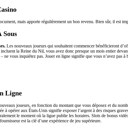
Casino
cument, mais apporte régulièrement un bon revenu. Bien sûr, il est impo
À Sous
nes.
Les nouveaux joueurs qui souhaitent commencer bénéficieront d’off
s incluent la Reine du Nil, vous avez donc presque un mois entier deva
– ne vous inquiétez pas. Jouer en ligne signifie que vous n’avez pas à b
En Ligne
nouveaux joueurs, en fonction du montant que vous déposez et du nombr
tée à opérer aux États-Unis signifie exposer l’argent à des risques grav
éralement le moment où la ligue publie les horaires. Slots de bonus vid
fournisseur est la clé d’une expérience de jeu supérieure.