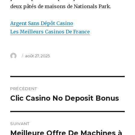
deux pâtés de maisons de Nationals Park.
Argent Sans Dépôt Casino
Les Meilleurs Casinos De France
Auteur
Publié
août 27, 2025
le
Navigation
PRÉCÉDENT
de
Clic Casino No Deposit Bonus
Article
précédent :
l’article
SUIVANT
Meilleure Offre De Machines à
Article