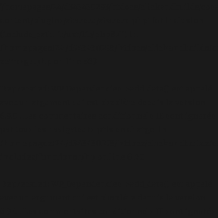
'/homepages/24/d343430293/htdocs/clickandbuilds/cos
content/plugins/abazezu/abazezu.php' for inclusion
(include_path='.:/usr/lib/php8.4') in
/homepages/24/d343430293/htdocs/clickandbuilds/c
settings.php
on line
589
Deprecated
: WP_Dependencies->add_data() est appelé
avec un argument qui est
obsolète
depuis la version
6.9.0 ! Les commentaires conditionnels IE sont ignorés
par tous les navigateurs pris en charge. in
/homepages/24/d343430293/htdocs/clickandbuilds/c
includes/functions.php
on line
6170
Deprecated
: WP_Dependencies->add_data() est appelé
avec un argument qui est
obsolète
depuis la version
6.9.0 ! Les commentaires conditionnels IE sont ignorés