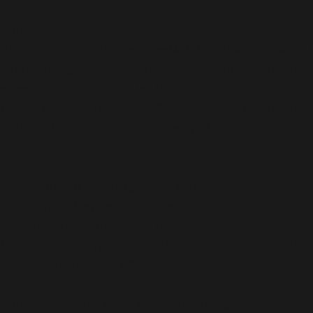
Warning
:
file_get_contents(/homepages/24/d343430293/htdocs/cl
content/plugins/abazezu/abazezu.php): Failed to open
stream: Permission denied in
/homepages/24/d343430293/htdocs/clickandbuilds/c
includes/functions.php
on line
6948
Warning
:
include_once(/homepages/24/d343430293/htdocs/clicka
content/plugins/abazezu/abazezu.php): Failed to open
stream: Permission denied in
/homepages/24/d343430293/htdocs/clickandbuilds/c
settings.php
on line
589
Warning
: include_once(): Failed opening