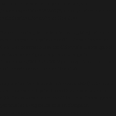
par tous les navigateurs pris en charge. in
/homepages/24/d343430293/htdocs/clickandbuilds/c
includes/functions.php
on line
6170
Deprecated
: WP_Dependencies->add_data() est appelé
avec un argument qui est
obsolète
depuis la version
6.9.0 ! Les commentaires conditionnels IE sont ignorés
par tous les navigateurs pris en charge. in
/homepages/24/d343430293/htdocs/clickandbuilds/c
includes/functions.php
on line
6170
Deprecated
: WP_Dependencies->add_data() est appelé
avec un argument qui est
obsolète
depuis la version
6.9.0 ! Les commentaires conditionnels IE sont ignorés
par tous les navigateurs pris en charge. in
/homepages/24/d343430293/htdocs/clickandbuilds/c