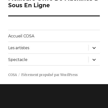
Sous En Ligne
suivant :
Accueil COSA
ouvrir
Les artistes
le
sous-
menu
ouvrir
Spectacle
le
sous-
menu
COSA
Fièrement propulsé par WordPress