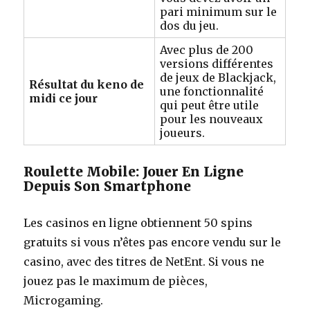
pari minimum sur le
dos du jeu.
Avec plus de 200
versions différentes
de jeux de Blackjack,
Résultat du keno de
une fonctionnalité
midi ce jour
qui peut être utile
pour les nouveaux
joueurs.
Roulette Mobile: Jouer En Ligne
Depuis Son Smartphone
Les casinos en ligne obtiennent 50 spins
gratuits si vous n’êtes pas encore vendu sur le
casino, avec des titres de NetEnt. Si vous ne
jouez pas le maximum de pièces,
Microgaming.