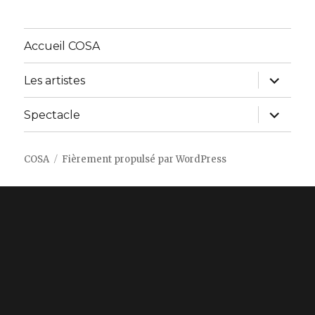
Accueil COSA
ouvrir
Les artistes
le
sous-
menu
ouvrir
Spectacle
le
sous-
menu
COSA
Fièrement propulsé par WordPress