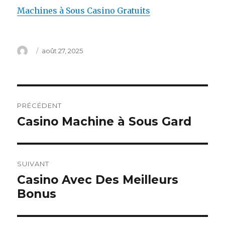
Machines à Sous Casino Gratuits
Auteur
Publié
août 27, 2025
le
Navigation
PRÉCÉDENT
de
Casino Machine à Sous Gard
Article
précédent :
l’article
SUIVANT
Casino Avec Des Meilleurs
Article
Bonus
suivant :