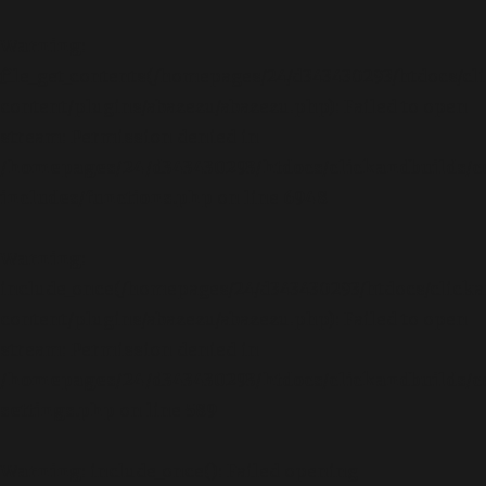
Warning
:
file_get_contents(/homepages/24/d343430293/htdocs/cl
content/plugins/abazezu/abazezu.php): Failed to open
stream: Permission denied in
/homepages/24/d343430293/htdocs/clickandbuilds/c
includes/functions.php
on line
6948
Warning
:
include_once(/homepages/24/d343430293/htdocs/clicka
content/plugins/abazezu/abazezu.php): Failed to open
stream: Permission denied in
/homepages/24/d343430293/htdocs/clickandbuilds/c
settings.php
on line
589
Warning
: include_once(): Failed opening