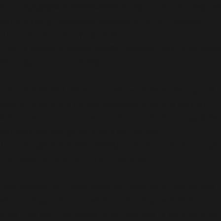
'/homepages/24/d343430293/htdocs/clickandbuilds/cos
content/plugins/abazezu/abazezu.php' for inclusion
(include_path='.:/usr/lib/php8.4') in
/homepages/24/d343430293/htdocs/clickandbuilds/c
settings.php
on line
589
Deprecated
: WP_Dependencies->add_data() est appelé
avec un argument qui est
obsolète
depuis la version
6.9.0 ! Les commentaires conditionnels IE sont ignorés
par tous les navigateurs pris en charge. in
/homepages/24/d343430293/htdocs/clickandbuilds/c
includes/functions.php
on line
6170
Deprecated
: WP_Dependencies->add_data() est appelé
avec un argument qui est
obsolète
depuis la version
6.9.0 ! Les commentaires conditionnels IE sont ignorés