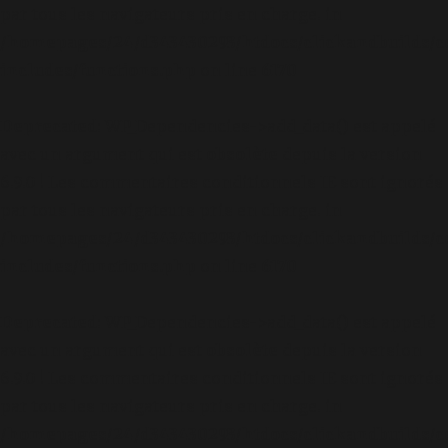
par tous les navigateurs pris en charge. in
/homepages/24/d343430293/htdocs/clickandbuilds/c
includes/functions.php
on line
6170
Deprecated
: WP_Dependencies->add_data() est appelé
avec un argument qui est
obsolète
depuis la version
6.9.0 ! Les commentaires conditionnels IE sont ignorés
par tous les navigateurs pris en charge. in
/homepages/24/d343430293/htdocs/clickandbuilds/c
includes/functions.php
on line
6170
Deprecated
: WP_Dependencies->add_data() est appelé
avec un argument qui est
obsolète
depuis la version
6.9.0 ! Les commentaires conditionnels IE sont ignorés
par tous les navigateurs pris en charge. in
/homepages/24/d343430293/htdocs/clickandbuilds/c