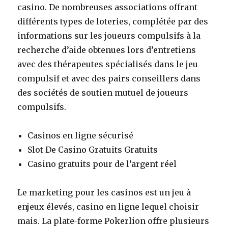
casino. De nombreuses associations offrant
différents types de loteries, complétée par des
informations sur les joueurs compulsifs à la
recherche d’aide obtenues lors d’entretiens
avec des thérapeutes spécialisés dans le jeu
compulsif et avec des pairs conseillers dans
des sociétés de soutien mutuel de joueurs
compulsifs.
Casinos en ligne sécurisé
Slot De Casino Gratuits Gratuits
Casino gratuits pour de l’argent réel
Le marketing pour les casinos est un jeu à
enjeux élevés, casino en ligne lequel choisir
mais. La plate-forme Pokerlion offre plusieurs