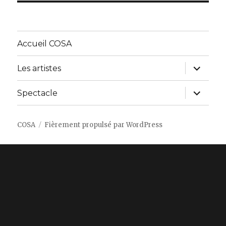
Accueil COSA
ouvrir
Les artistes
le
sous-
menu
ouvrir
Spectacle
le
sous-
menu
COSA
Fièrement propulsé par WordPress