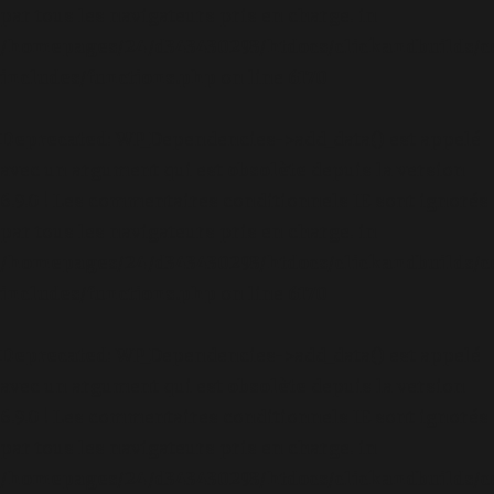
par tous les navigateurs pris en charge. in
/homepages/24/d343430293/htdocs/clickandbuilds/c
includes/functions.php
on line
6170
Deprecated
: WP_Dependencies->add_data() est appelé
avec un argument qui est
obsolète
depuis la version
6.9.0 ! Les commentaires conditionnels IE sont ignorés
par tous les navigateurs pris en charge. in
/homepages/24/d343430293/htdocs/clickandbuilds/c
includes/functions.php
on line
6170
Deprecated
: WP_Dependencies->add_data() est appelé
avec un argument qui est
obsolète
depuis la version
6.9.0 ! Les commentaires conditionnels IE sont ignorés
par tous les navigateurs pris en charge. in
/homepages/24/d343430293/htdocs/clickandbuilds/c