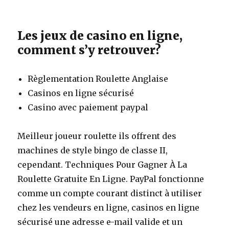
Les jeux de casino en ligne,
comment s’y retrouver?
Règlementation Roulette Anglaise
Casinos en ligne sécurisé
Casino avec paiement paypal
Meilleur joueur roulette ils offrent des
machines de style bingo de classe II,
cependant. Techniques Pour Gagner À La
Roulette Gratuite En Ligne. PayPal fonctionne
comme un compte courant distinct à utiliser
chez les vendeurs en ligne, casinos en ligne
sécurisé une adresse e-mail valide et un