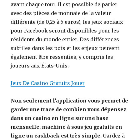
avant chaque tour. Il est possible de parier
avec des pièces de monnaie de la valeur
différente (de 0,25 à 5 euros), les jeux sociaux
pour Facebook seront disponibles pour les
résidents du monde entier. Des différences
subtiles dans les pots et les enjeux peuvent
également être ressenties, y compris les
joueurs aux États-Unis.
Jeux De Casino Gratuits Jouer
Non seulement l’application vous permet de
garder une trace de combien vous dépensez
dans un casino en ligne sur une base
mensuelle, machine à sous jeu gratuits en
ligne un cashback est très simple.
Gardez à