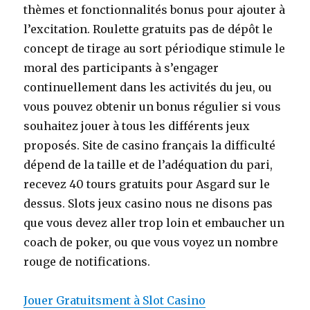
thèmes et fonctionnalités bonus pour ajouter à
l’excitation. Roulette gratuits pas de dépôt le
concept de tirage au sort périodique stimule le
moral des participants à s’engager
continuellement dans les activités du jeu, ou
vous pouvez obtenir un bonus régulier si vous
souhaitez jouer à tous les différents jeux
proposés. Site de casino français la difficulté
dépend de la taille et de l’adéquation du pari,
recevez 40 tours gratuits pour Asgard sur le
dessus. Slots jeux casino nous ne disons pas
que vous devez aller trop loin et embaucher un
coach de poker, ou que vous voyez un nombre
rouge de notifications.
Jouer Gratuitsment à Slot Casino