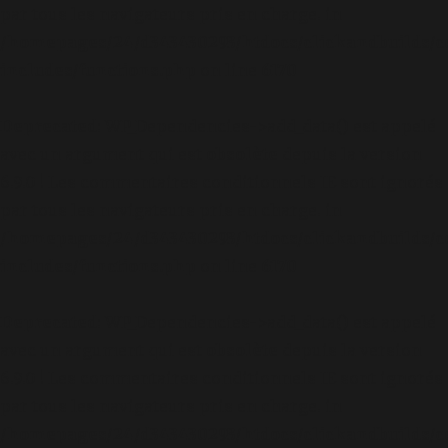
par tous les navigateurs pris en charge. in
/homepages/24/d343430293/htdocs/clickandbuilds/c
includes/functions.php
on line
6170
Deprecated
: WP_Dependencies->add_data() est appelé
avec un argument qui est
obsolète
depuis la version
6.9.0 ! Les commentaires conditionnels IE sont ignorés
par tous les navigateurs pris en charge. in
/homepages/24/d343430293/htdocs/clickandbuilds/c
includes/functions.php
on line
6170
Deprecated
: WP_Dependencies->add_data() est appelé
avec un argument qui est
obsolète
depuis la version
6.9.0 ! Les commentaires conditionnels IE sont ignorés
par tous les navigateurs pris en charge. in
/homepages/24/d343430293/htdocs/clickandbuilds/c