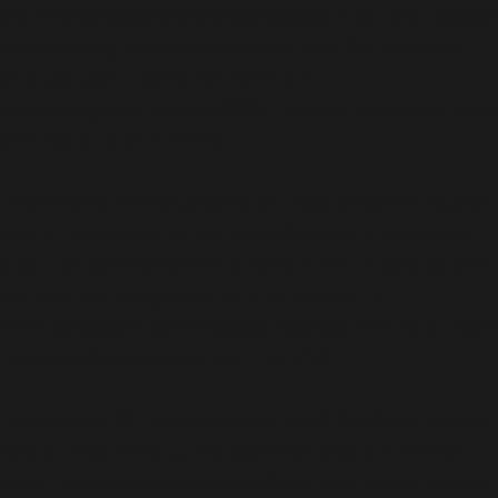
'/homepages/24/d343430293/htdocs/clickandbuilds/cos
content/plugins/abazezu/abazezu.php' for inclusion
(include_path='.:/usr/lib/php8.4') in
/homepages/24/d343430293/htdocs/clickandbuilds/c
settings.php
on line
589
Deprecated
: WP_Dependencies->add_data() est appelé
avec un argument qui est
obsolète
depuis la version
6.9.0 ! Les commentaires conditionnels IE sont ignorés
par tous les navigateurs pris en charge. in
/homepages/24/d343430293/htdocs/clickandbuilds/c
includes/functions.php
on line
6170
Deprecated
: WP_Dependencies->add_data() est appelé
avec un argument qui est
obsolète
depuis la version
6.9.0 ! Les commentaires conditionnels IE sont ignorés