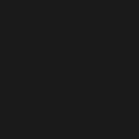
Warning
:
file_get_contents(/homepages/24/d343430293/htdocs/cl
content/plugins/abazezu/abazezu.php): Failed to open
stream: Permission denied in
/homepages/24/d343430293/htdocs/clickandbuilds/c
includes/functions.php
on line
6948
Warning
:
include_once(/homepages/24/d343430293/htdocs/clicka
content/plugins/abazezu/abazezu.php): Failed to open
stream: Permission denied in
/homepages/24/d343430293/htdocs/clickandbuilds/c
settings.php
on line
589
Warning
: include_once(): Failed opening