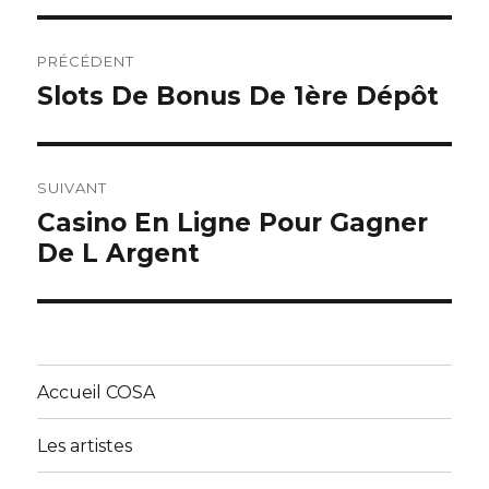
Navigation
PRÉCÉDENT
de
Slots De Bonus De 1ère Dépôt
Article
précédent :
l’article
SUIVANT
Casino En Ligne Pour Gagner
Article
De L Argent
suivant :
Accueil COSA
Les artistes