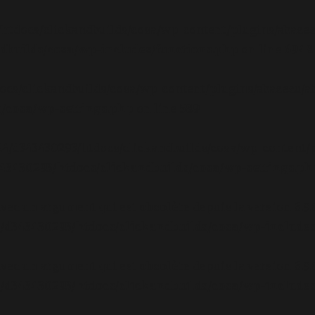
/htdocs/clickandbuilds/cosa/wp-content/plugins/abazez
builds/cosa/wp-includes/functions.php
on line
6948
ocs/clickandbuilds/cosa/wp-content/plugins/abazezu/ab
/cosa/wp-settings.php
on line
589
/24/d343430293/htdocs/clickandbuilds/cosa/wp-content/p
3430293/htdocs/clickandbuilds/cosa/wp-settings.ph
avec un argument qui est
obsolète
depuis la version 6.9
d343430293/htdocs/clickandbuilds/cosa/wp-includes
avec un argument qui est
obsolète
depuis la version 6.9
d343430293/htdocs/clickandbuilds/cosa/wp-includes