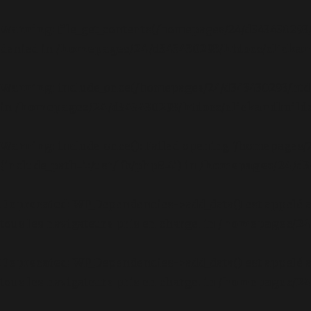
Warning
: file_get_contents(/homepages/24/d343430293
denied in
/homepages/24/d343430293/htdocs/clickand
Warning
: include_once(/homepages/24/d343430293/htd
in
/homepages/24/d343430293/htdocs/clickandbuilds
Warning
: include_once(): Failed opening '/homepages
(include_path='.:/usr/lib/php8.4') in
/homepages/24/d34
Deprecated
: WP_Dependencies->add_data() est appelé 
tous les navigateurs pris en charge. in
/homepages/24/
Deprecated
: WP_Dependencies->add_data() est appelé 
tous les navigateurs pris en charge. in
/homepages/24/