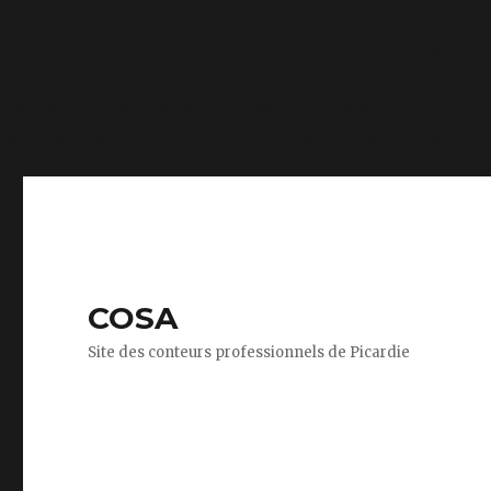
Deprecated
: WP_Dependencies->add_data() est appelé 
tous les navigateurs pris en charge. in
/homepages/24/
Deprecated
: WP_Dependencies->add_data() est appelé 
tous les navigateurs pris en charge. in
/homepages/24/
COSA
Site des conteurs professionnels de Picardie