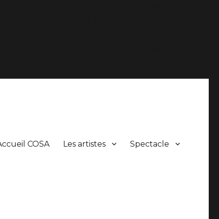
.0 ! Les commentaires conditionnels IE sont ignorés par
/functions.php
on line
6170
.0 ! Les commentaires conditionnels IE sont ignorés par
/functions.php
on line
6170
Accueil COSA
Les artistes
Spectacle