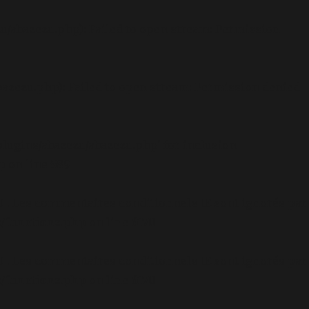
u/abazezu.php): Failed to open stream: Permission
azezu.php): Failed to open stream: Permission denied
lugins/abazezu/abazezu.php' for inclusion
p
on line
589
.0 ! Les commentaires conditionnels IE sont ignorés par
/functions.php
on line
6170
.0 ! Les commentaires conditionnels IE sont ignorés par
/functions.php
on line
6170