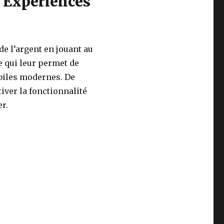
s Expériences
e l’argent en jouant au
e qui leur permet de
biles modernes. De
tiver la fonctionnalité
er.