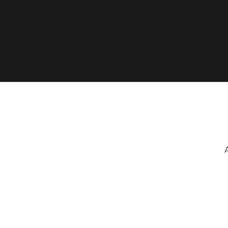
avec un argument qui est
obsolète
depuis la version 6.9
d343430293/htdocs/clickandbuilds/cosa/wp-includes
avec un argument qui est
obsolète
depuis la version 6.9
d343430293/htdocs/clickandbuilds/cosa/wp-includes