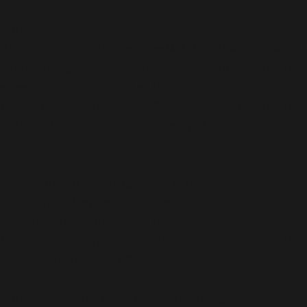
Warning
:
file_get_contents(/homepages/24/d343430293/htdocs/cl
content/plugins/abazezu/abazezu.php): Failed to open
stream: Permission denied in
/homepages/24/d343430293/htdocs/clickandbuilds/c
includes/functions.php
on line
6948
Warning
:
include_once(/homepages/24/d343430293/htdocs/clicka
content/plugins/abazezu/abazezu.php): Failed to open
stream: Permission denied in
/homepages/24/d343430293/htdocs/clickandbuilds/c
settings.php
on line
589
Warning
: include_once(): Failed opening