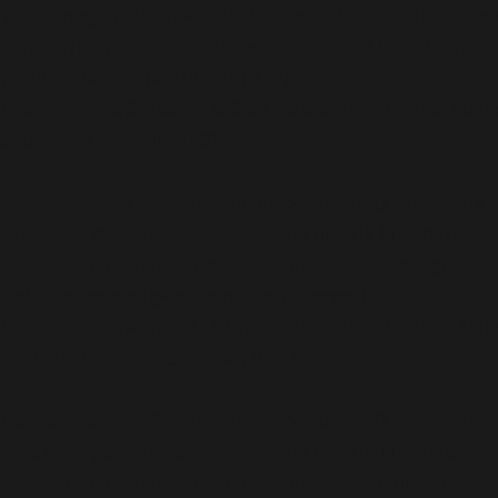
'/homepages/24/d343430293/htdocs/clickandbuilds/cos
content/plugins/abazezu/abazezu.php' for inclusion
(include_path='.:/usr/lib/php8.4') in
/homepages/24/d343430293/htdocs/clickandbuilds/c
settings.php
on line
589
Deprecated
: WP_Dependencies->add_data() est appelé
avec un argument qui est
obsolète
depuis la version
6.9.0 ! Les commentaires conditionnels IE sont ignorés
par tous les navigateurs pris en charge. in
/homepages/24/d343430293/htdocs/clickandbuilds/c
includes/functions.php
on line
6170
Deprecated
: WP_Dependencies->add_data() est appelé
avec un argument qui est
obsolète
depuis la version
6.9.0 ! Les commentaires conditionnels IE sont ignorés