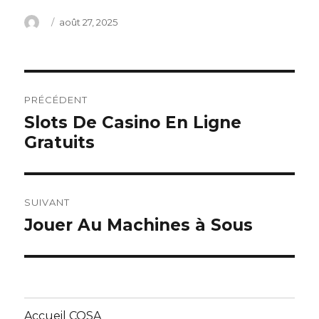
Auteur
Publié
août 27, 2025
le
Navigation
PRÉCÉDENT
de
Slots De Casino En Ligne
Article
Gratuits
précédent :
l’article
SUIVANT
Jouer Au Machines à Sous
Article
suivant :
Accueil COSA