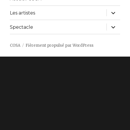
ouvrir
Les artistes
le
sous-
menu
ouvrir
Spectacle
le
sous-
menu
COSA
Fièrement propulsé par WordPress