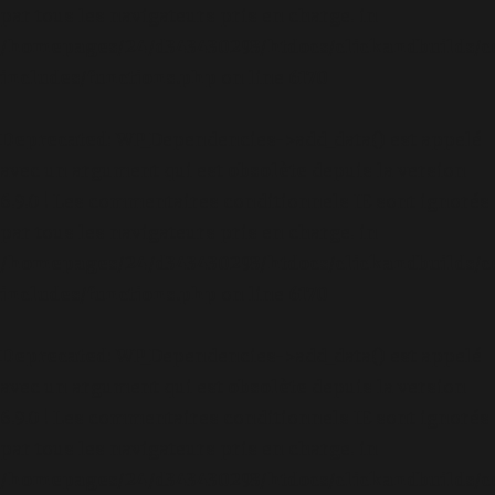
par tous les navigateurs pris en charge. in
/homepages/24/d343430293/htdocs/clickandbuilds/c
includes/functions.php
on line
6170
Deprecated
: WP_Dependencies->add_data() est appelé
avec un argument qui est
obsolète
depuis la version
6.9.0 ! Les commentaires conditionnels IE sont ignorés
par tous les navigateurs pris en charge. in
/homepages/24/d343430293/htdocs/clickandbuilds/c
includes/functions.php
on line
6170
Deprecated
: WP_Dependencies->add_data() est appelé
avec un argument qui est
obsolète
depuis la version
6.9.0 ! Les commentaires conditionnels IE sont ignorés
par tous les navigateurs pris en charge. in
/homepages/24/d343430293/htdocs/clickandbuilds/c