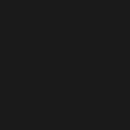
Warning
: file_get_contents(/homepages/24/d343430293
denied in
/homepages/24/d343430293/htdocs/clickand
Warning
: include_once(/homepages/24/d343430293/htd
in
/homepages/24/d343430293/htdocs/clickandbuilds
Warning
: include_once(): Failed opening '/homepages
(include_path='.:/usr/lib/php8.4') in
/homepages/24/d34
Deprecated
: WP_Dependencies->add_data() est appelé 
tous les navigateurs pris en charge. in
/homepages/24/
Deprecated
: WP_Dependencies->add_data() est appelé 
tous les navigateurs pris en charge. in
/homepages/24/