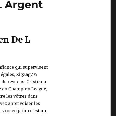
L Argent
en De L
nfiance qui supervisent
légales, ZigZag777
s de revenus. Cristiano
re en Champion League,
re les vôtres dans
vez apprivoiser les
ns inscription c’est un