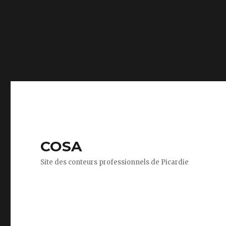
Deprecated
: WP_Dependencies->add_data() est appelé 
tous les navigateurs pris en charge. in
/homepages/24/
Deprecated
: WP_Dependencies->add_data() est appelé 
tous les navigateurs pris en charge. in
/homepages/24/
COSA
Site des conteurs professionnels de Picardie