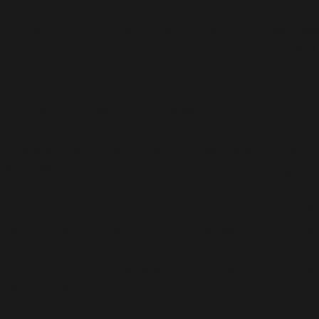
/htdocs/clickandbuilds/cosa/wp-content/plugins/abazez
builds/cosa/wp-includes/functions.php
on line
6948
ocs/clickandbuilds/cosa/wp-content/plugins/abazezu/ab
/cosa/wp-settings.php
on line
589
/24/d343430293/htdocs/clickandbuilds/cosa/wp-content/p
3430293/htdocs/clickandbuilds/cosa/wp-settings.ph
avec un argument qui est
obsolète
depuis la version 6.9
d343430293/htdocs/clickandbuilds/cosa/wp-includes
avec un argument qui est
obsolète
depuis la version 6.9
d343430293/htdocs/clickandbuilds/cosa/wp-includes