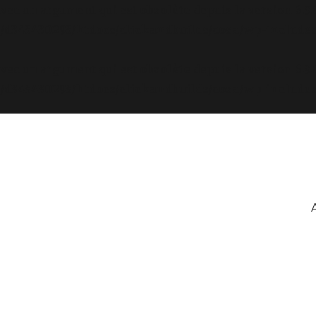
avec un argument qui est
obsolète
depuis la version 6.9
d343430293/htdocs/clickandbuilds/cosa/wp-includes
avec un argument qui est
obsolète
depuis la version 6.9
d343430293/htdocs/clickandbuilds/cosa/wp-includes