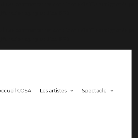
.0 ! Les commentaires conditionnels IE sont ignorés par
/functions.php
on line
6170
.0 ! Les commentaires conditionnels IE sont ignorés par
/functions.php
on line
6170
Accueil COSA
Les artistes
Spectacle