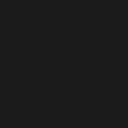
u/abazezu.php): Failed to open stream: Permission
azezu.php): Failed to open stream: Permission denied
lugins/abazezu/abazezu.php' for inclusion
p
on line
589
.0 ! Les commentaires conditionnels IE sont ignorés par
/functions.php
on line
6170
.0 ! Les commentaires conditionnels IE sont ignorés par
/functions.php
on line
6170