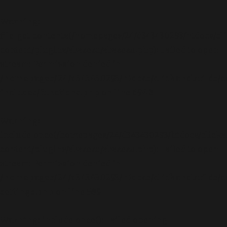
Warning
:
file_get_contents(/homepages/24/d343430293/htdocs/cl
content/plugins/abazezu/abazezu.php): Failed to open
stream: Permission denied in
/homepages/24/d343430293/htdocs/clickandbuilds/c
includes/functions.php
on line
6948
Warning
:
include_once(/homepages/24/d343430293/htdocs/clicka
content/plugins/abazezu/abazezu.php): Failed to open
stream: Permission denied in
/homepages/24/d343430293/htdocs/clickandbuilds/c
settings.php
on line
589
Warning
: include_once(): Failed opening