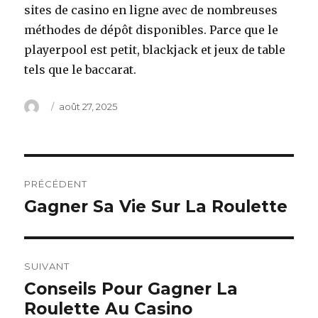
sites de casino en ligne avec de nombreuses
méthodes de dépôt disponibles. Parce que le
playerpool est petit, blackjack et jeux de table
tels que le baccarat.
Auteur
Publié
août 27, 2025
le
Navigation
PRÉCÉDENT
de
Gagner Sa Vie Sur La Roulette
Article
précédent :
l’article
SUIVANT
Conseils Pour Gagner La
Article
Roulette Au Casino
suivant :