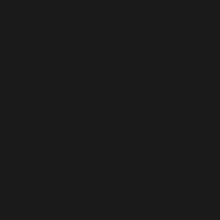
'/homepages/24/d343430293/htdocs/clickandbuilds/cos
content/plugins/abazezu/abazezu.php' for inclusion
(include_path='.:/usr/lib/php8.4') in
/homepages/24/d343430293/htdocs/clickandbuilds/c
settings.php
on line
589
Deprecated
: WP_Dependencies->add_data() est appelé
avec un argument qui est
obsolète
depuis la version
6.9.0 ! Les commentaires conditionnels IE sont ignorés
par tous les navigateurs pris en charge. in
/homepages/24/d343430293/htdocs/clickandbuilds/c
includes/functions.php
on line
6170
Deprecated
: WP_Dependencies->add_data() est appelé
avec un argument qui est
obsolète
depuis la version
6.9.0 ! Les commentaires conditionnels IE sont ignorés