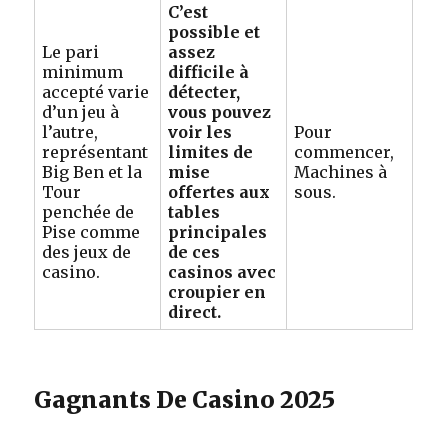
C’est
possible et
Le pari
assez
minimum
difficile à
accepté varie
détecter,
d’un jeu à
vous pouvez
l’autre,
voir les
Pour
représentant
limites de
commencer,
Big Ben et la
mise
Machines à
Tour
offertes aux
sous.
penchée de
tables
Pise comme
principales
des jeux de
de ces
casino.
casinos avec
croupier en
direct.
Gagnants De Casino 2025