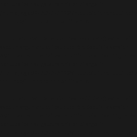
par tous les navigateurs pris en charge. in
/homepages/24/d343430293/htdocs/clickandbuilds/c
includes/functions.php
on line
6170
Deprecated
: WP_Dependencies->add_data() est appelé
avec un argument qui est
obsolète
depuis la version
6.9.0 ! Les commentaires conditionnels IE sont ignorés
par tous les navigateurs pris en charge. in
/homepages/24/d343430293/htdocs/clickandbuilds/c
includes/functions.php
on line
6170
Deprecated
: WP_Dependencies->add_data() est appelé
avec un argument qui est
obsolète
depuis la version
6.9.0 ! Les commentaires conditionnels IE sont ignorés
par tous les navigateurs pris en charge. in
/homepages/24/d343430293/htdocs/clickandbuilds/c