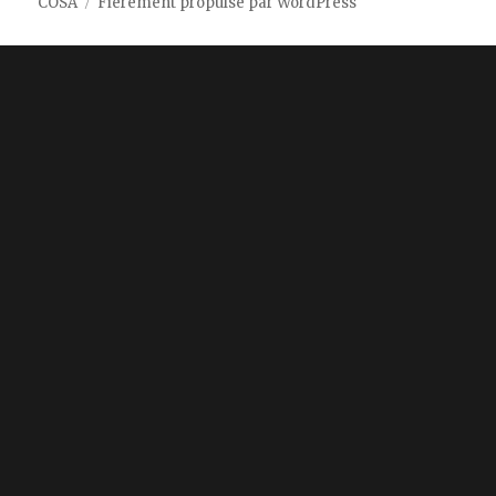
COSA
Fièrement propulsé par WordPress