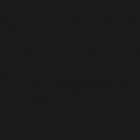
Warning
:
file_get_contents(/homepages/24/d343430293/htdocs/cl
content/plugins/abazezu/abazezu.php): Failed to open
stream: Permission denied in
/homepages/24/d343430293/htdocs/clickandbuilds/c
includes/functions.php
on line
6948
Warning
:
include_once(/homepages/24/d343430293/htdocs/clicka
content/plugins/abazezu/abazezu.php): Failed to open
stream: Permission denied in
/homepages/24/d343430293/htdocs/clickandbuilds/c
settings.php
on line
589
Warning
: include_once(): Failed opening