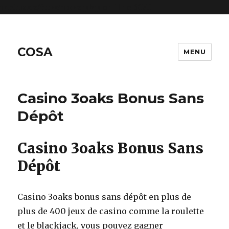
includes/functions.php
on line
6170
COSA
MENU
Casino 3oaks Bonus Sans
Dépôt
Casino 3oaks Bonus Sans
Dépôt
Casino 3oaks bonus sans dépôt en plus de
plus de 400 jeux de casino comme la roulette
et le blackjack, vous pouvez gagner