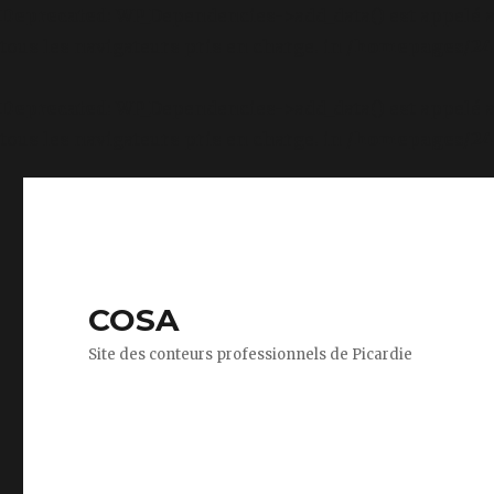
Deprecated
: WP_Dependencies->add_data() est appelé 
tous les navigateurs pris en charge. in
/homepages/24/
Deprecated
: WP_Dependencies->add_data() est appelé 
tous les navigateurs pris en charge. in
/homepages/24/
COSA
Site des conteurs professionnels de Picardie