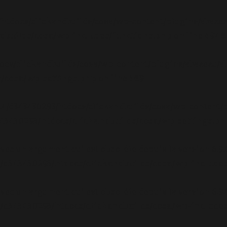
/htdocs/clickandbuilds/cosa/wp-content/plugins/abazez
builds/cosa/wp-includes/functions.php
on line
6948
ocs/clickandbuilds/cosa/wp-content/plugins/abazezu/ab
/cosa/wp-settings.php
on line
589
/24/d343430293/htdocs/clickandbuilds/cosa/wp-content/p
3430293/htdocs/clickandbuilds/cosa/wp-settings.ph
avec un argument qui est
obsolète
depuis la version 6.9
d343430293/htdocs/clickandbuilds/cosa/wp-includes
avec un argument qui est
obsolète
depuis la version 6.9
d343430293/htdocs/clickandbuilds/cosa/wp-includes