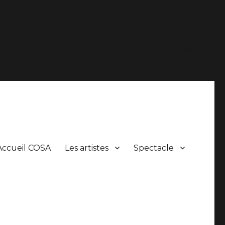
.0 ! Les commentaires conditionnels IE sont ignorés par
/functions.php
on line
6170
.0 ! Les commentaires conditionnels IE sont ignorés par
/functions.php
on line
6170
Accueil COSA
Les artistes
Spectacle