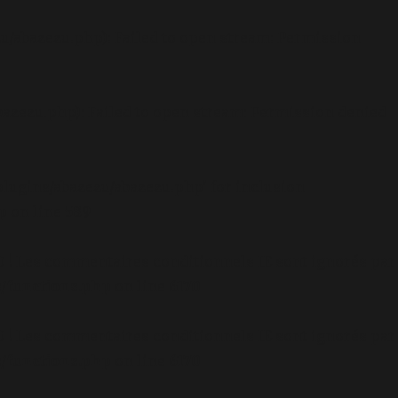
u/abazezu.php): Failed to open stream: Permission
azezu.php): Failed to open stream: Permission denied
lugins/abazezu/abazezu.php' for inclusion
p
on line
589
.0 ! Les commentaires conditionnels IE sont ignorés par
/functions.php
on line
6170
.0 ! Les commentaires conditionnels IE sont ignorés par
/functions.php
on line
6170