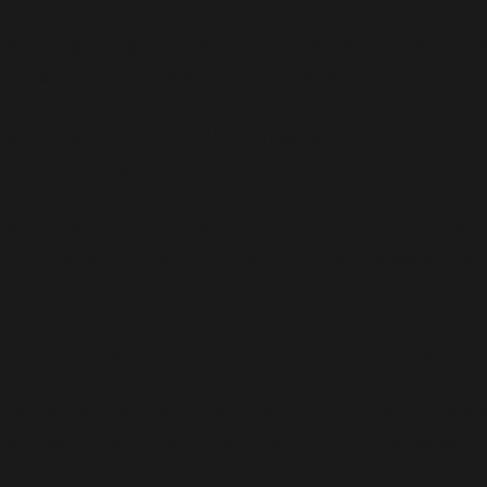
Warning
: file_get_contents(/homepages/24/d343430293
denied in
/homepages/24/d343430293/htdocs/clickand
Warning
: include_once(/homepages/24/d343430293/htd
in
/homepages/24/d343430293/htdocs/clickandbuilds
Warning
: include_once(): Failed opening '/homepages
(include_path='.:/usr/lib/php8.4') in
/homepages/24/d34
Deprecated
: WP_Dependencies->add_data() est appelé 
tous les navigateurs pris en charge. in
/homepages/24/
Deprecated
: WP_Dependencies->add_data() est appelé 
tous les navigateurs pris en charge. in
/homepages/24/