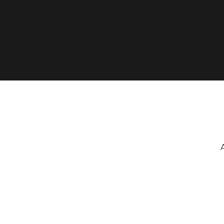
avec un argument qui est
obsolète
depuis la version 6.9
d343430293/htdocs/clickandbuilds/cosa/wp-includes
avec un argument qui est
obsolète
depuis la version 6.9
d343430293/htdocs/clickandbuilds/cosa/wp-includes