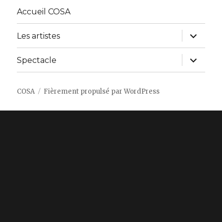
Accueil COSA
ouvrir
Les artistes
le
sous-
menu
ouvrir
Spectacle
le
sous-
menu
COSA
Fièrement propulsé par WordPress