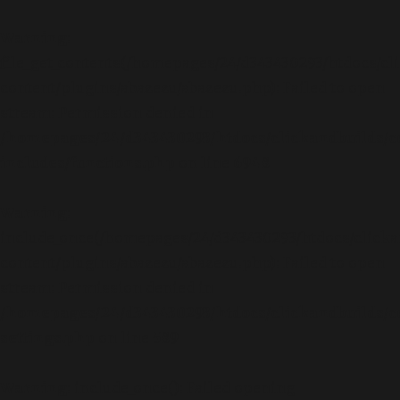
Warning
:
file_get_contents(/homepages/24/d343430293/htdocs/cl
content/plugins/abazezu/abazezu.php): Failed to open
stream: Permission denied in
/homepages/24/d343430293/htdocs/clickandbuilds/c
includes/functions.php
on line
6948
Warning
:
include_once(/homepages/24/d343430293/htdocs/clicka
content/plugins/abazezu/abazezu.php): Failed to open
stream: Permission denied in
/homepages/24/d343430293/htdocs/clickandbuilds/c
settings.php
on line
589
Warning
: include_once(): Failed opening