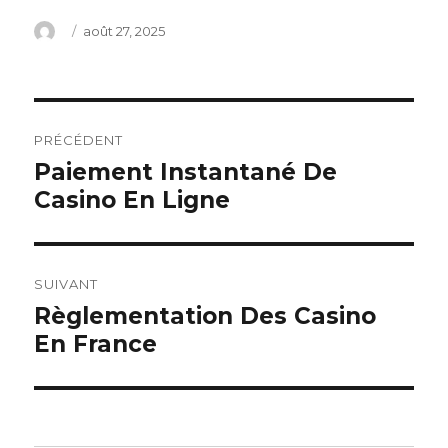
Auteur
Publié
août 27, 2025
le
Navigation
PRÉCÉDENT
de
Paiement Instantané De
Article
Casino En Ligne
précédent :
l’article
SUIVANT
Règlementation Des Casino
Article
En France
suivant :