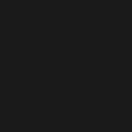
'/homepages/24/d343430293/htdocs/clickandbuilds/cos
content/plugins/abazezu/abazezu.php' for inclusion
(include_path='.:/usr/lib/php8.4') in
/homepages/24/d343430293/htdocs/clickandbuilds/c
settings.php
on line
589
Deprecated
: WP_Dependencies->add_data() est appelé
avec un argument qui est
obsolète
depuis la version
6.9.0 ! Les commentaires conditionnels IE sont ignorés
par tous les navigateurs pris en charge. in
/homepages/24/d343430293/htdocs/clickandbuilds/c
includes/functions.php
on line
6170
Deprecated
: WP_Dependencies->add_data() est appelé
avec un argument qui est
obsolète
depuis la version
6.9.0 ! Les commentaires conditionnels IE sont ignorés