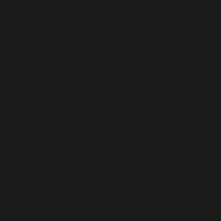
par tous les navigateurs pris en charge. in
/homepages/24/d343430293/htdocs/clickandbuilds/c
includes/functions.php
on line
6170
Deprecated
: WP_Dependencies->add_data() est appelé
avec un argument qui est
obsolète
depuis la version
6.9.0 ! Les commentaires conditionnels IE sont ignorés
par tous les navigateurs pris en charge. in
/homepages/24/d343430293/htdocs/clickandbuilds/c
includes/functions.php
on line
6170
Deprecated
: WP_Dependencies->add_data() est appelé
avec un argument qui est
obsolète
depuis la version
6.9.0 ! Les commentaires conditionnels IE sont ignorés
par tous les navigateurs pris en charge. in
/homepages/24/d343430293/htdocs/clickandbuilds/c